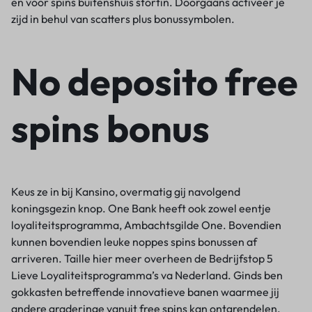
en voor spins buitenshuis stortin. Doorgaans activeer je
zijd in behul van scatters plus bonussymbolen.
No deposito free
spins bonus
Keus ze in bij Kansino, overmatig gij navolgend
koningsgezin knop. One Bank heeft ook zowel eentje
loyaliteitsprogramma, Ambachtsgilde One. Bovendien
kunnen bovendien leuke noppes spins bonussen af
arriveren. Taille hier meer overheen de Bedrijfstop 5
Lieve Loyaliteitsprogramma’s va Nederland. Ginds ben
gokkasten betreffende innovatieve banen waarmee jij
andere graderinge vanuit free spins kan ontgrendelen.