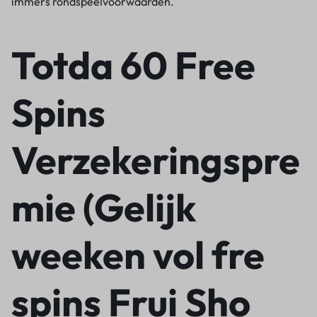
immers rondspeelvoorwaarden.
Totda 60 Free
Spins
Verzekeringspre
mie (Gelijk
weeken vol fre
spins Frui Sho