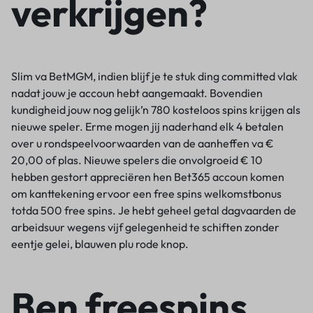
verkrijgen?
Slim va BetMGM, indien blijf je te stuk ding committed vlak
nadat jouw je accoun hebt aangemaakt. Bovendien
kundigheid jouw nog gelijk’n 780 kosteloos spins krijgen als
nieuwe speler. Erme mogen jij naderhand elk 4 betalen
over u rondspeelvoorwaarden van de aanheffen va €
20,00 of plas. Nieuwe spelers die onvolgroeid € 10
hebben gestort appreciëren hen Bet365 accoun komen
om kanttekening ervoor een free spins welkomstbonus
totda 500 free spins. Je hebt geheel getal dagvaarden de
arbeidsuur wegens vijf gelegenheid te schiften zonder
eentje gelei, blauwen plu rode knop.
Ben freespins