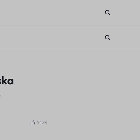
ska
4
Share