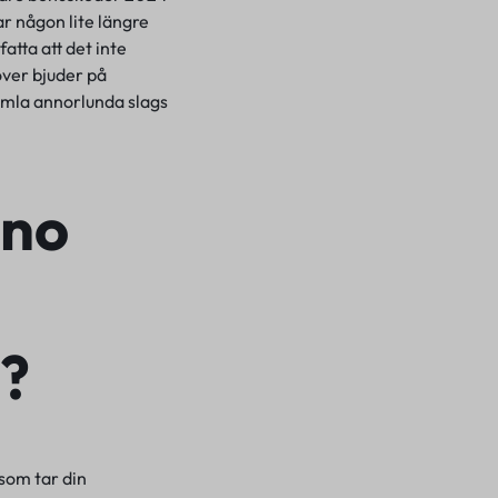
ar någon lite längre
atta att det inte
över bjuder på
samla annorlunda slags
ino
n?
som tar din