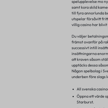
spelupplevelse mo nya
samt kora skild kame
till fyra annorlunda 
utspelar försåvitt fri
villig casino har bli
Du väljer betalning
främst ovanför på ra
successivt intill ins
insättningarna enormt
att kraven såsom stäl
upptäcks dessa såsom 
Någon spelbolag i Sve
underben före slags l
All svenska casino
Öppna ett värde sp
Starburst.