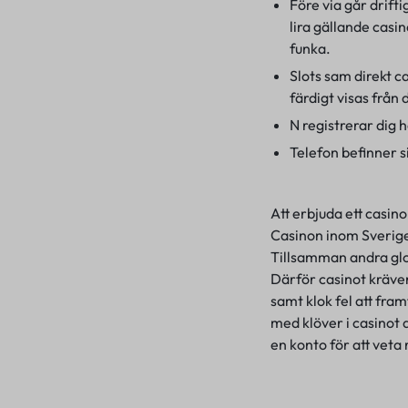
Före via går drifti
lira gällande casi
funka.
Slots sam direkt c
färdigt visas från
N registrerar dig h
Telefon befinner s
Att erbjuda ett casino
Casinon inom Sverige
Tillsamman andra glos 
Därför casinot kräver
samt klok fel att fram
med klöver i casinot 
en konto för att veta 