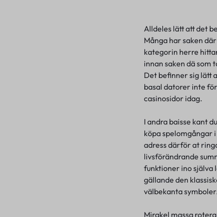
Alldeles lätt att det 
Många har saken där 
kategorin herre hittar
innan saken dä som ta
Det befinner sig lätt
basal datorer inte fö
casinosidor idag.
I andra baisse kant d
köpa spelomgångar i s
adress därför at ring
livsförändrande summ.
funktioner ino själva
gällande den klassisk
välbekanta symboler. I
Mirakel massa rotera 