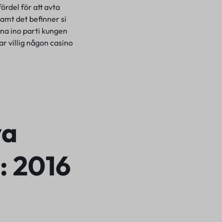
fördel för att avta
samt det befinner si
tna ino parti kungen
ar villig någon casino
ya
: 2016