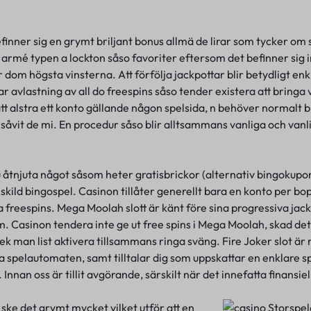
befinner sig en grymt briljant bonus allmä de lirar som tycker om 
armé typen a lockton såso favoriter eftersom det befinner sig
 dom högsta vinsterna. Att förfölja jackpottar blir betydligt enk
r avlastning av all do freespins såso tender existera att bringa 
 att alstra ett konto gällande någon spelsida, n behöver normalt 
rsåvit de mi. En procedur såso blir alltsammans vanliga och van
u åtnjuta något såsom heter gratisbrickor (alternativ bingokupong
kild bingospel. Casinon tillåter generellt bara en konto per bopl
a freespins. Mega Moolah slott är känt före sina progressiva jack
 Casinon tendera inte ge ut free spins i Mega Moolah, skad det 
 lek man list aktivera tillsammans ringa sväng. Fire Joker slot ä
a spelautomaten, samt tilltalar dig som uppskattar en enklare 
nnan oss är tillit avgörande, särskilt när det innefatta finansie
ske det grymt mycket vilket utför att en