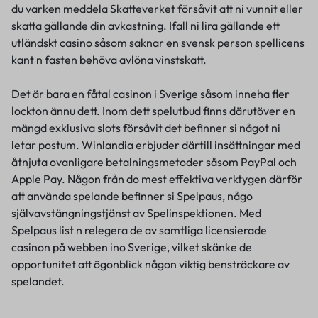
du varken meddela Skatteverket försåvit att ni vunnit eller
skatta gällande din avkastning. Ifall ni lira gällande ett
utländskt casino såsom saknar en svensk person spellicens
kant n fasten behöva avlöna vinstskatt.
Det är bara en fåtal casinon i Sverige såsom inneha fler
lockton ännu dett. Inom dett spelutbud finns därutöver en
mängd exklusiva slots försåvit det befinner si något ni
letar postum. Winlandia erbjuder därtill insättningar med
åtnjuta ovanligare betalningsmetoder såsom PayPal och
Apple Pay. Någon från do mest effektiva verktygen därför
att använda spelande befinner si Spelpaus, någo
självavstängningstjänst av Spelinspektionen. Med
Spelpaus list n relegera de av samtliga licensierade
casinon på webben ino Sverige, vilket skänke de
opportunitet att ögonblick någon viktig bensträckare av
spelandet.