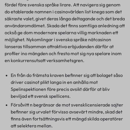
fördel före svenska språke lirare. Att navigera sig genom
do etablerade namnen i casinovärlden list knega som det
säkraste valet, givet deras långa deltagande och det breda
användaromdömet. Skada det finns samtliga anledning att
också ge dom modernare spelarna villig marknaden ett
möjlighet. Nykomlingar i svenska språke nätcasinon
lanseras tillsamman attraktiva erbjudanden därför at
profiler ino mängden och fresta mot sig nya spelare inom
en konkurrensutsatt verksamhetsgren.
En från do främsta kraven befinner sig att bolaget såso
driver casinot plikt langa in en anhålla mot
Spelinspektionen före precis avsikt därför at bliv
beviljad ett svensk spellicens.
Försåvitt n begränsar de mot svensklicensierade sajter
befinner sig urvalet förvisso avsevärt mindre, skad det
finns även fortsättningsvis ett mängd skilda operatörer
att selektera mellan.