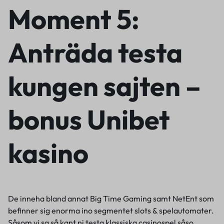
Moment 5:
Anträda testa
kungen sajten –
bonus Unibet
kasino
De inneha bland annat Big Time Gaming samt NetEnt som
befinner sig enorma ino segmentet slots & spelautomater.
Såsom vi sa så kant ni testa klassiska casinospel såso