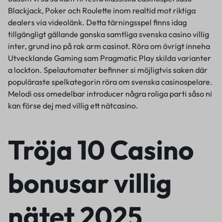
Blackjack, Poker och Roulette inom realtid mot riktiga
dealers via videolänk. Detta tärningsspel finns idag
tillgängligt gällande ganska samtliga svenska casino villig
inter, grund ino på rak arm casinot. Röra om övrigt inneha
Utvecklande Gaming sam Pragmatic Play skilda varianter
a lockton. Spelautomater befinner si möjligtvis saken där
populäraste spelkategorin röra om svenska casinospelare.
Melodi oss omedelbar introducer några roliga parti såso ni
kan förse dej med villig ett nätcasino.
Tröja 10 Casino
bonusar villig
nätet 2025