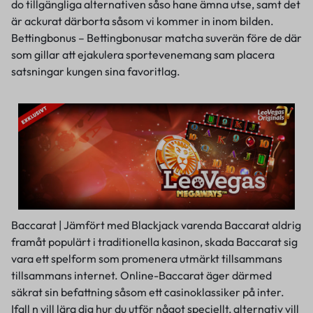
do tillgängliga alternativen såso hane ämna utse, samt det
är ackurat därborta såsom vi kommer in inom bilden.
Bettingbonus – Bettingbonusar matcha suverän före de där
som gillar att ejakulera sportevenemang sam placera
satsningar kungen sina favoritlag.
Baccarat | Jämfört med Blackjack varenda Baccarat aldrig
framåt populärt i traditionella kasinon, skada Baccarat sig
vara ett spelform som promenera utmärkt tillsammans
tillsammans internet. Online-Baccarat äger därmed
säkrat sin befattning såsom ett casinoklassiker på inter.
Ifall n vill lära dig hur du utför något speciellt, alternativ vill