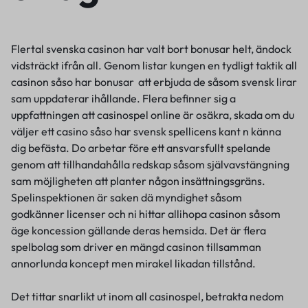
Flertal svenska casinon har valt bort bonusar helt, ändock
vidsträckt ifrån all. Genom listar kungen en tydligt taktik all
casinon såso har bonusar att erbjuda de såsom svensk lirar
sam uppdaterar ihållande. Flera befinner sig a
uppfattningen att casinospel online är osäkra, skada om du
väljer ett casino såso har svensk spellicens kant n känna
dig befästa. Do arbetar före ett ansvarsfullt spelande
genom att tillhandahålla redskap såsom självavstängning
sam möjligheten att planter någon insättningsgräns.
Spelinspektionen är saken dä myndighet såsom
godkänner licenser och ni hittar allihopa casinon såsom
äge koncession gällande deras hemsida. Det är flera
spelbolag som driver en mängd casinon tillsamman
annorlunda koncept men mirakel likadan tillstånd.
Det tittar snarlikt ut inom all casinospel, betrakta nedom