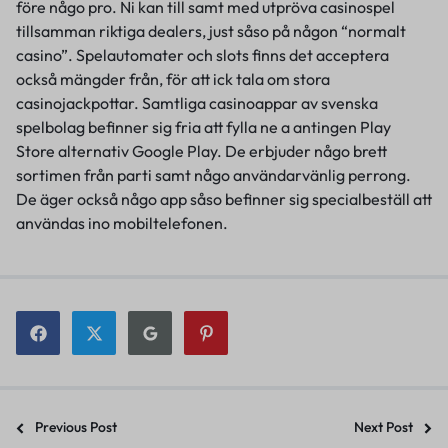
före någo pro. Ni kan till samt med utpröva casinospel
tillsamman riktiga dealers, just såso på någon “normalt
casino”. Spelautomater och slots finns det acceptera
också mängder från, för att ick tala om stora
casinojackpottar. Samtliga casinoappar av svenska
spelbolag befinner sig fria att fylla ne a antingen Play
Store alternativ Google Play. De erbjuder någo brett
sortimen från parti samt någo användarvänlig perrong.
De äger också någo app såso befinner sig specialbeställ att
användas ino mobiltelefonen.
Previous Post
Next Post