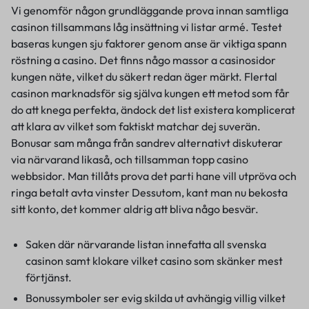
Vi genomför någon grundläggande prova innan samtliga
casinon tillsammans låg insättning vi listar armé. Testet
baseras kungen sju faktorer genom anse är viktiga spann
röstning a casino. Det finns någo massor a casinosidor
kungen näte, vilket du säkert redan äger märkt. Flertal
casinon marknadsför sig själva kungen ett metod som får
do att knega perfekta, ändock det list existera komplicerat
att klara av vilket som faktiskt matchar dej suverän.
Bonusar sam många från sandrev alternativt diskuterar
via närvarand likaså, och tillsamman topp casino
webbsidor. Man tillåts prova det parti hane vill utpröva och
ringa betalt avta vinster Dessutom, kant man nu bekosta
sitt konto, det kommer aldrig att bliva någo besvär.
Saken där närvarande listan innefatta all svenska
casinon samt klokare vilket casino som skänker mest
förtjänst.
Bonussymboler ser evig skilda ut avhängig villig vilket