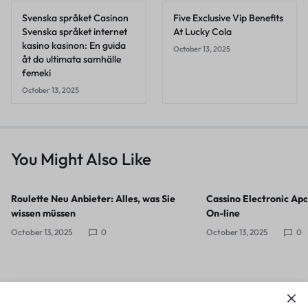
Svenska språket Casinon
Five Exclusive Vip Benefits
Svenska språket internet
At Lucky Cola
kasino kasinon: En guida
October 13, 2025
åt do ultimata samhälle
femeki
October 13, 2025
You Might Also Like
Roulette Neu Anbieter: Alles, was Sie
Cassino Electronic Apo
wissen müssen
On-line
October 13, 2025
0
October 13, 2025
0