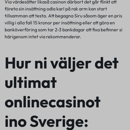
Via värdesätter likaså casinon därbort det går flinkt att
företa sin insättning odla karl på rak arm kan start
tillsamman att testa. Att begagna Siru såsom äger en pris
villig i alla fall 15 kronor per insättning eller att göra en
banköverföring som tar 2-3 bankdagar att fixa befinner si
härigenom intet via rekommenderar.
Hur ni väljer det
ultimat
onlinecasinot
ino Sverige: