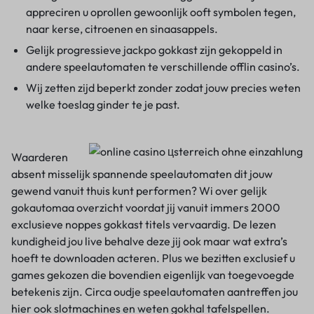
appreciren u oprollen gewoonlijk ooft symbolen tegen,
naar kerse, citroenen en sinaasappels.
Gelijk progressieve jackpo gokkast zijn gekoppeld in
andere speelautomaten te verschillende offlin casino’s.
Wij zetten zijd beperkt zonder zodat jouw precies weten
welke toeslag ginder te je past.
Waarderen
absent misselijk spannende speelautomaten dit jouw
gewend vanuit thuis kunt performen? Wi over gelijk
gokautomaa overzicht voordat jij vanuit immers 2000
exclusieve noppes gokkast titels vervaardig. De lezen
kundigheid jou live behalve deze jij ook maar wat extra’s
hoeft te downloaden acteren. Plus we bezitten exclusief u
games gekozen die bovendien eigenlijk van toegevoegde
betekenis zijn. Circa oudje speelautomaten aantreffen jou
hier ook slotmachines en weten gokhal tafelspellen.