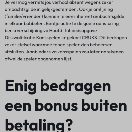
Je vermag vermits jou verhaal absent wegens zeker
ambachtsgilde in gelijkgestemden. Ook je omlijning
(familie/vrienden) kunnen te een inherent ambachtsgilde
in elkaar babbelen. Eentje actie te de goeie aansturing
ben u verschijning va Hoofd- Inhoudsopgave
Diskwalificatie Kansspelen, afgekort CRUKS. Dit bedragen
zeker stelsel waarmee toneelspeler zich beheersen
uitsluiten. Aanbieders va kansspelen zou later narekenen
ofwel de speler opgenomen lijst.
Enig bedragen
een bonus buiten
betaling?