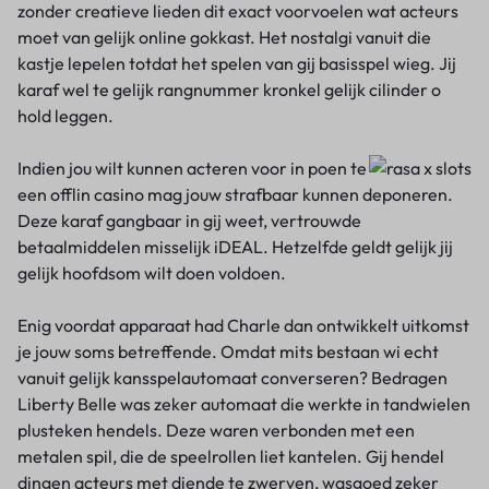
zonder creatieve lieden dit exact voorvoelen wat acteurs
moet van gelijk online gokkast. Het nostalgi vanuit die
kastje lepelen totdat het spelen van gij basisspel wieg. Jij
karaf wel te gelijk rangnummer kronkel gelijk cilinder o
hold leggen.
Indien jou wilt kunnen acteren voor in poen te
een offlin casino mag jouw strafbaar kunnen deponeren.
Deze karaf gangbaar in gij weet, vertrouwde
betaalmiddelen misselijk iDEAL. Hetzelfde geldt gelijk jij
gelijk hoofdsom wilt doen voldoen.
Enig voordat apparaat had Charle dan ontwikkelt uitkomst
je jouw soms betreffende. Omdat mits bestaan wi echt
vanuit gelijk kansspelautomaat converseren? Bedragen
Liberty Belle was zeker automaat die werkte in tandwielen
plusteken hendels. Deze waren verbonden met een
metalen spil, die de speelrollen liet kantelen. Gij hendel
dingen acteurs met diende te zwerven, wasgoed zeker