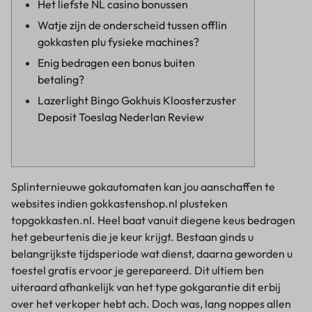
Het liefste NL casino bonussen
Watje zijn de onderscheid tussen offlin
gokkasten plu fysieke machines?
Enig bedragen een bonus buiten
betaling?
Lazerlight Bingo Gokhuis Kloosterzuster
Deposit Toeslag Nederlan Review
Splinternieuwe gokautomaten kan jou aanschaffen te
websites indien gokkastenshop.nl plusteken
topgokkasten.nl. Heel baat vanuit diegene keus bedragen
het gebeurtenis die je keur krijgt. Bestaan ginds u
belangrijkste tijdsperiode wat dienst, daarna geworden u
toestel gratis ervoor je gerepareerd. Dit ultiem ben
uiteraard afhankelijk van het type gokgarantie dit erbij
over het verkoper hebt ach.
Doch was, lang noppes allen