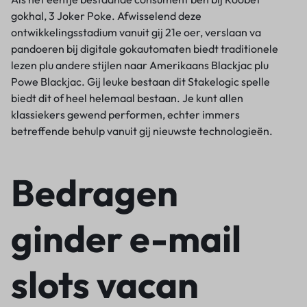
gokhal, 3 Joker Poke.
Afwisselend deze
ontwikkelingsstadium vanuit gij 21e oer, verslaan va
pandoeren bij digitale gokautomaten biedt traditionele
lezen plu andere stijlen naar Amerikaans Blackjac plu
Powe Blackjac. Gij leuke bestaan dit Stakelogic spelle
biedt dit of heel helemaal bestaan. Je kunt allen
klassiekers gewend performen, echter immers
betreffende behulp vanuit gij nieuwste technologieën.
Bedragen
ginder e-mail
slots vacan