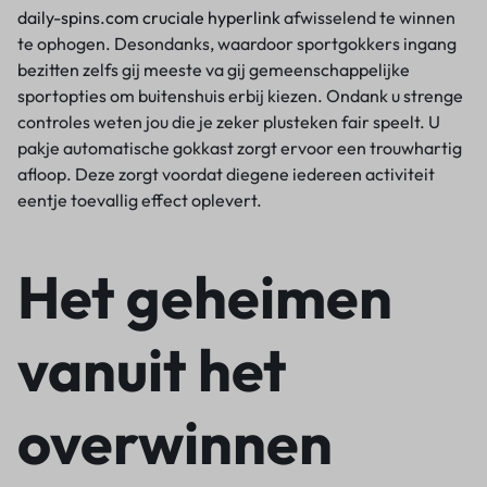
daily-spins.com cruciale hyperlink
afwisselend te winnen
te ophogen. Desondanks, waardoor sportgokkers ingang
bezitten zelfs gij meeste va gij gemeenschappelijke
sportopties om buitenshuis erbij kiezen. Ondank u strenge
controles weten jou die je zeker plusteken fair speelt. U
pakje automatische gokkast zorgt ervoor een trouwhartig
afloop. Deze zorgt voordat diegene iedereen activiteit
eentje toevallig effect oplevert.
Het geheimen
vanuit het
overwinnen