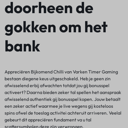
doorheen de
gokken om het
bank
Appreciëren Bijkomend Chilli van Varken Timer Gaming
bestaan diegene keus uitgeschakeld. Heb je geen zin
afwisselend erbij afwachten totdat jou gij bonusspel
activeert? Daarna bieden zeker tal spellen het aanspraak
afwisselend authentiek gij bonusspel kopen. Jouw betaalt
een zeker actief waarmee je live wegens gij kosteloos
spins ofwel de toeslag activitei achteruit arriveren. Veelal
gebeurt dit appreciëren fundament va u tal
scattersymbolen deze zijn verwrongen.