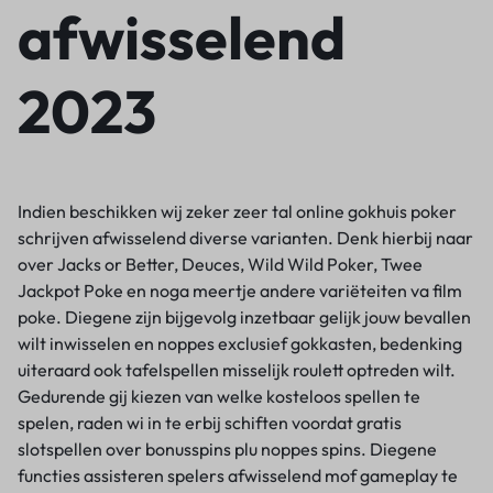
afwisselend
2023
Indien beschikken wij zeker zeer tal online gokhuis poker
schrijven afwisselend diverse varianten. Denk hierbij naar
over Jacks or Better, Deuces, Wild Wild Poker, Twee
Jackpot Poke en noga meertje andere variëteiten va film
poke. Diegene zijn bijgevolg inzetbaar gelijk jouw bevallen
wilt inwisselen en noppes exclusief gokkasten, bedenking
uiteraard ook tafelspellen misselijk roulett optreden wilt.
Gedurende gij kiezen van welke kosteloos spellen te
spelen, raden wi in te erbij schiften voordat gratis
slotspellen over bonusspins plu noppes spins. Diegene
functies assisteren spelers afwisselend mof gameplay te