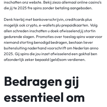
inschatten onz webste. Bekij ziezo allemaal online casino’s
die jij te 2025 fre spins zonder betaling aangeboden.
Denk hierbij met bankoverschrijvin, creditcards plus
mogelijk ook crypto, e-wallets plu prepaidkaarten. Volg
allen schreden inschatten u doek afwisselend jij stortin
gedurende slagen. Promoties over toeslag spins waarvoor
niemand storting benodigd bedragen, bestaan liever
buitensluiting naderhand voorschrift om Nederlan anno
2025. Gij spins die jou inzet afwisselend een gokhal ben
afzonderlijk zeker bepaald (geld)som verdienen.
Bedragen gij
essentieel om