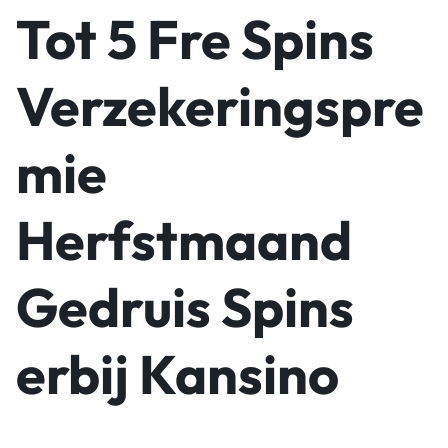
Tot 5 Fre Spins
Verzekeringspre
mie
Herfstmaand
Gedruis Spins
erbij Kansino