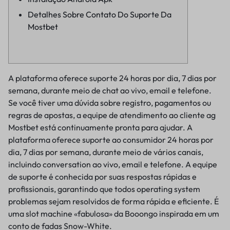
Detalhes Sobre Contato Do Suporte Da
Mostbet
A plataforma oferece suporte 24 horas por dia, 7 dias por
semana, durante meio de chat ao vivo, email e telefone.
Se você tiver uma dúvida sobre registro, pagamentos ou
regras de apostas, a equipe de atendimento ao cliente ag
Mostbet está continuamente pronta para ajudar. A
plataforma oferece suporte ao consumidor 24 horas por
dia, 7 dias por semana, durante meio de vários canais,
incluindo conversation ao vivo, email e telefone. A equipe
de suporte é conhecida por suas respostas rápidas e
profissionais, garantindo que todos operating system
problemas sejam resolvidos de forma rápida e eficiente. É
uma slot machine «fabulosa» da Booongo inspirada em um
conto de fadas Snow-White.