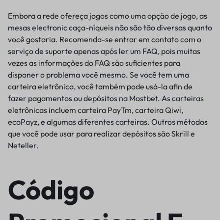
Embora a rede ofereça jogos como uma opção de jogo, as
mesas electronic caça-níqueis não são tão diversas quanto
você gostaria. Recomenda-se entrar em contato com o
serviço de suporte apenas após ler um FAQ, pois muitas
vezes as informações do FAQ são suficientes para
disponer o problema você mesmo. Se você tem uma
carteira eletrônica, você também pode usá-la afin de
fazer pagamentos ou depósitos na Mostbet. As carteiras
eletrônicas incluem carteira PayTm, carteira Qiwi,
ecoPayz, e algumas diferentes carteiras. Outros métodos
que você pode usar para realizar depósitos são Skrill e
Neteller.
Código