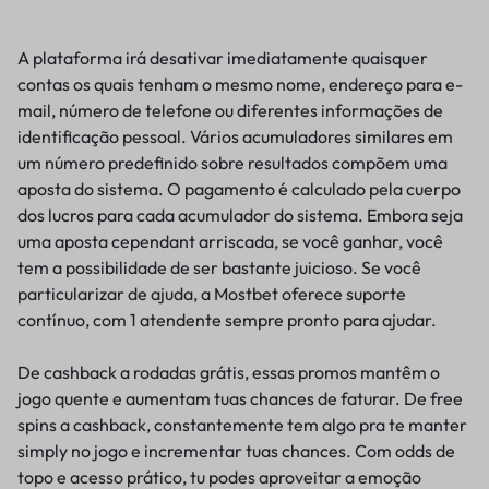
A plataforma irá desativar imediatamente quaisquer
contas os quais tenham o mesmo nome, endereço para e-
mail, número de telefone ou diferentes informações de
identificação pessoal. Vários acumuladores similares em
um número predefinido sobre resultados compõem uma
aposta do sistema. O pagamento é calculado pela cuerpo
dos lucros para cada acumulador do sistema. Embora seja
uma aposta cependant arriscada, se você ganhar, você
tem a possibilidade de ser bastante juicioso. Se você
particularizar de ajuda, a Mostbet oferece suporte
contínuo, com 1 atendente sempre pronto para ajudar.
De cashback a rodadas grátis, essas promos mantêm o
jogo quente e aumentam tuas chances de faturar. De free
spins a cashback, constantemente tem algo pra te manter
simply no jogo e incrementar tuas chances. Com odds de
topo e acesso prático, tu podes aproveitar a emoção