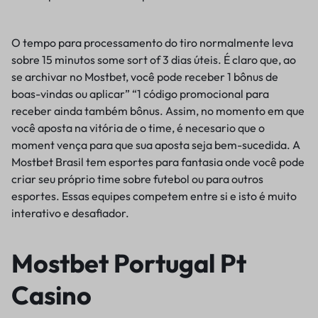
O tempo para processamento do tiro normalmente leva
sobre 15 minutos some sort of 3 dias úteis. É claro que, ao
se archivar no Mostbet, você pode receber 1 bônus de
boas-vindas ou aplicar” “1 código promocional para
receber ainda também bônus. Assim, no momento em que
você aposta na vitória de o time, é necesario que o
moment vença para que sua aposta seja bem-sucedida. A
Mostbet Brasil tem esportes para fantasia onde você pode
criar seu próprio time sobre futebol ou para outros
esportes. Essas equipes competem entre si e isto é muito
interativo e desafiador.
Mostbet Portugal Pt
Casino