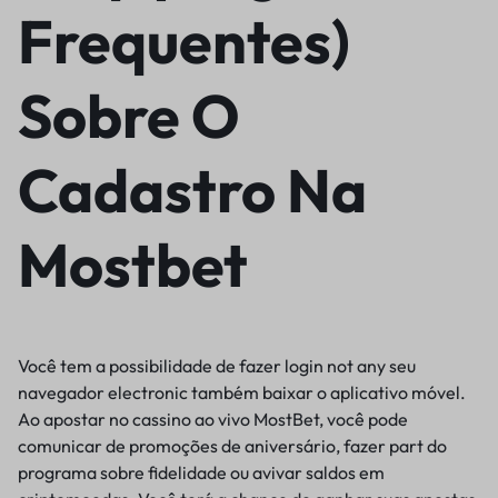
Frequentes)
Sobre O
Cadastro Na
Mostbet
Você tem a possibilidade de fazer login not any seu
navegador electronic também baixar o aplicativo móvel.
Ao apostar no cassino ao vivo MostBet, você pode
comunicar de promoções de aniversário, fazer part do
programa sobre fidelidade ou avivar saldos em