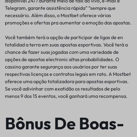
disponível 24/7 durante meio de talk ao vivo, e-mail e
Telegram, garante assistência rápida” “sempre que
necessário. Além disso, o Mostbet oferece várias
promoções e ofertas pra aumentar a emoção das apostas.
Você também terá a opção de participar de ligas de en
totalidad a terra em suas apostas esportivas. Você terá a
chance de fazer suas jogadas com uma variedade de
opções de apostas electronic altas probabilidades. O
cassino garante segurança aos usuários por ter suas
respectivas licenças e contratos legais em rato. A Mostbet
oferece uma opção totalizadora para apostas esportivas.
Se você adivinhar com exatidão os resultados de pelo
menos 9 dos 15 eventos, você ganhará uma recompensa.
Bônus De Boas-