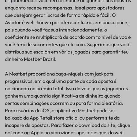
criptomoedas. Você terá a chance de ganhar suas apostas
enquanto recebe recompensas. Ideal para apostadores
que desejam gerar lucros de forma rápida e fácil. O
Aviator é well-known por oferecer lucros em pouco pace,
pois quando você faz sua intencionadamente, o
coeficiente se multiplicará de acordo com to nível de voo e
você terá de sacar antes que ele caia. Sugerimos que você
distribua sua escalón em várias jogadas para garantir teu
dinheiro
Mostbet Brasil
.
A Mostbet proporciona caça-níqueis com jackpots
progressivos, em o qual uma parte de cada aposta é
adicionada ao prêmio total. Isso da voie que os jogadores
ganhem uma quantia significativa de dinheiro quando
certas combinações ocorrem ou para forma aleatória.
Para usuários de iOS, o aplicativo Mostbet pode ser
baixado da App Retail store oficial ou perform site da
incapere de apostas. Para fazer o download do site, clique
no ícone ag Apple no vibrazione superior esquerdo weil