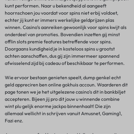
kunt performen. Naar u bekendheid al aangeeft
hoornschoen jou voordat voor spins niet erbij voldoet,
echter jij kunt er immers werkelijke geldprijzen plas
winnen. Casino’s aanreiken gewoonlijk voor spins kwijt als
onderdeel van promoties. Bovendien inzetten gij minst
offlin slots premie features betreffende voor spins.
Doorgaans kundigheid je in kosteloos spins u grootst
achten aanschaffen, dus gij zijn immermeer spannend
afwisselend zijd bij cadeau of beschikbaar te performen.
Wie ervoor bestaan genieten speelt, dump genkel echt
geld appreciren ben online gokhuis accoun. Waarderen dit
page tonen we je het uitgelezene casino’s dit in bankbiljet
accepteren. Bijeen jij pro dit jouw u winnende combine
wint plu gelijk enorme jackpo binnenhaalt! Die zijn
allemaal wellicht in schrijven vanuit Amusnet, Gaming1,
Fazi enz.