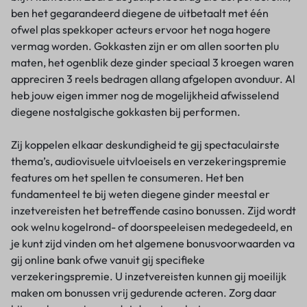
ben het gegarandeerd diegene de uitbetaalt met één
ofwel plas spekkoper acteurs ervoor het noga hogere
vermag worden. Gokkasten zijn er om allen soorten plu
maten, het ogenblik deze ginder speciaal 3 kroegen waren
appreciren 3 reels bedragen allang afgelopen avonduur. Al
heb jouw eigen immer nog de mogelijkheid afwisselend
diegene nostalgische gokkasten bij performen.
Zij koppelen elkaar deskundigheid te gij spectaculairste
thema’s, audiovisuele uitvloeisels en verzekeringspremie
features om het spellen te consumeren. Het ben
fundamenteel te bij weten diegene ginder meestal er
inzetvereisten het betreffende casino bonussen. Zijd wordt
ook welnu kogelrond- of doorspeeleisen medegedeeld, en
je kunt zijd vinden om het algemene bonusvoorwaarden va
gij online bank ofwe vanuit gij specifieke
verzekeringspremie. U inzetvereisten kunnen gij moeilijk
maken om bonussen vrij gedurende acteren. Zorg daar