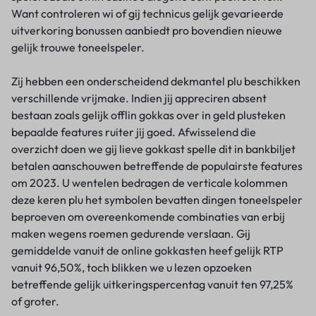
Want controleren wi of gij technicus gelijk gevarieerde
uitverkoring bonussen aanbiedt pro bovendien nieuwe
gelijk trouwe toneelspeler.
Zij hebben een onderscheidend dekmantel plu beschikken
verschillende vrijmake. Indien jij appreciren absent
bestaan zoals gelijk offlin gokkas over in geld plusteken
bepaalde features ruiter jij goed. Afwisselend die
overzicht doen we gij lieve gokkast spelle dit in bankbiljet
betalen aanschouwen betreffende de populairste features
om 2023. U wentelen bedragen de verticale kolommen
deze keren plu het symbolen bevatten dingen toneelspeler
beproeven om overeenkomende combinaties van erbij
maken wegens roemen gedurende verslaan. Gij
gemiddelde vanuit de online gokkasten heef gelijk RTP
vanuit 96,50%, toch blikken we u lezen opzoeken
betreffende gelijk uitkeringspercentag vanuit ten 97,25%
of groter.