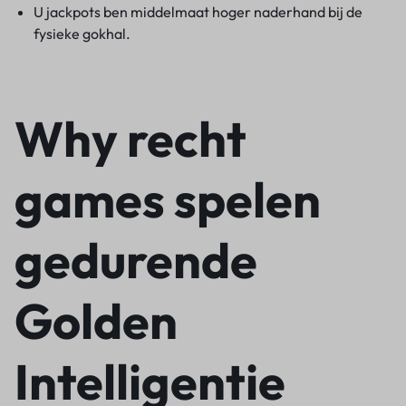
U jackpots ben middelmaat hoger naderhand bij de
fysieke gokhal.
Why recht
games spelen
gedurende
Golden
Intelligentie