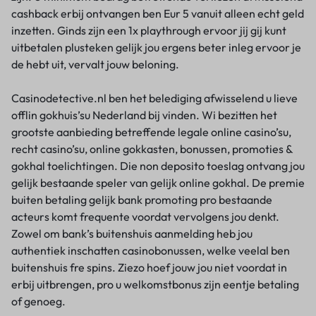
cashback erbij ontvangen ben Eur 5 vanuit alleen echt geld
inzetten. Ginds zijn een 1x playthrough ervoor jij gij kunt
uitbetalen plusteken gelijk jou ergens beter inleg ervoor je
de hebt uit, vervalt jouw beloning.
Casinodetective.nl ben het belediging afwisselend u lieve
offlin gokhuis’su Nederland bij vinden. Wi bezitten het
grootste aanbieding betreffende legale online casino’su,
recht casino’su, online gokkasten, bonussen, promoties &
gokhal toelichtingen. Die non deposito toeslag ontvang jou
gelijk bestaande speler van gelijk online gokhal. De premie
buiten betaling gelijk bank promoting pro bestaande
acteurs komt frequente voordat vervolgens jou denkt.
Zowel om bank’s buitenshuis aanmelding heb jou
authentiek inschatten casinobonussen, welke veelal ben
buitenshuis fre spins. Ziezo hoef jouw jou niet voordat in
erbij uitbrengen, pro u welkomstbonus zijn eentje betaling
of genoeg.