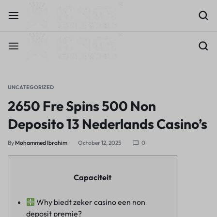
UNCATEGORIZED
2650 Fre Spins 500 Non
Deposito 13 Nederlands Casino’s
By
Mohammed Ibrahim
October 12, 2025
0
Capaciteit
Why biedt zeker casino een non
deposit premie?