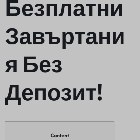
Безплатни
Завъртани
я Без
Депозит!
Content