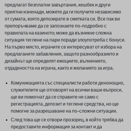
предлагат безплатни завъртания, кешбек и други
приятни изненади, можете да ги получите независимо
от сумата, която депозирате в сметката си. Все пак ви
препоръчваме да се запознаете по-подробно с
правилата на казиното; може да възникне сложна
ситуация теглене на пари поради злоупотреба с бонуси.
На първо място, играчите се интересуват от избора на
предлаганите забавления, защото разнообразието и
дизайнът ще определят емоциите, вълнението,
отдадеността на играча, както и желанието за игра.
Комуникацията със специалисти работи денонощно,
служителите ще отговорят на всички ваши въпроси,
ще ви помогнат да се справите не само с
регистрацията, депозит и теглене средства, но ще
помогне за разрешаване на по-сложни ситуации.
След това ще се отвори прозорец, в който трябва да
предоставите информация за контакт и да