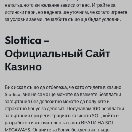
нататъшното ви желание зависи от вас. Играйте за
истински пари, но веднага ще уточним, че когато играете
за условни заеми, печалбите също ще бъдат условни.
Slottica –
Официальный Сайт
Казино
Бих искал също да отбележа, че като отидете в казино
Slottica, вие не само ще можете да вземете безплатни
завъртания без депозитно можете да получите и
страхотно бонус за депозит. Получавам 100 безплатни
завъртания при регистрация в казиното SOL, който е
разработен изключително за слота ВРАТИ НА SOL
MEGAWAYS. Опциите за бонус без депозит също