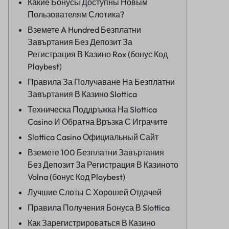
Какие Бонусы Доступны Новым
Пользователям Слотика?
Вземете A Hundred Безплатни
Завъртания Без Депозит За
Регистрация В Казино Rox (бонус Код
Playbest)
Правила За Получаване На Безплатни
Завъртания В Казино Slottica
Техническа Поддръжка На Slottica
Casino И Обратна Връзка С Играчите
Slottica Casino Официальный Сайт
Вземете 100 Безплатни Завъртания
Без Депозит За Регистрация В Казиното
Volna (бонус Код Playbest)
Лучшие Слоты С Хорошей Отдачей
Правила Получения Бонуса В Slottica
Как Зарегистрироваться В Казино