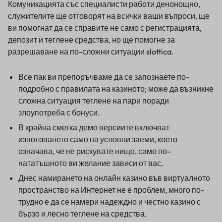
Комуникацията със специалисти работи денонощно,
служителите ще отговорят на всички ваши въпроси, ще
ви помогнат да се справите не само с регистрацията,
депозит и теглене средства, но ще помогне за
разрешаване на по-сложни ситуации
slottica
.
Все пак ви препоръчваме да се запознаете по-
подробно с правилата на казиното; може да възникне
сложна ситуация теглене на пари поради
злоупотреба с бонуси.
В крайна сметка демо версиите включват
използването само на условни заеми, което
означава, че не рискувате нищо, само по-
нататъшното ви желание зависи от вас.
Днес намирането на онлайн казино във виртуалното
пространство на Интернет не е проблем, много по-
трудно е да се намери надеждно и честно казино с
бързо и лесно теглене на средства.