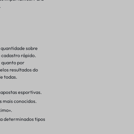
.
 quantidade sobre
 cadastro rápido.
r quanto por
elos resultados do
de todas.
apostas esportivas.
s mais conocidos.
ximo».
ra determinados tipos