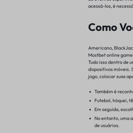
acessá-los, é necessá
Como Vo
Americano, BlackJac
Mostbet online game t
Tudo isso dentro de 
dispositivos móveis. 
jogo, colocar suas ap
Também é reconhec
Futebol, hóquei, t
Em seguida, escol
No entanto, uma a
de usuários.