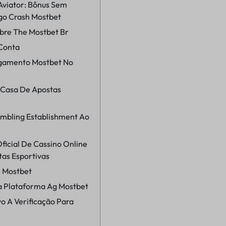
Aviator: Bônus Sem
go Crash Mostbet
bre The Mostbet Br
 Conta
gamento Mostbet No
l Casa De Apostas
mbling Establishment Ao
Oficial De Cassino Online
tas Esportivas
e Mostbet
 Plataforma Ag Mostbet
o A Verificação Para