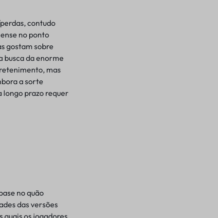
/perdas, contudo
Pense no ponto
as gostam sobre
na busca da enorme
tretenimento, mas
bora a sorte
a longo prazo requer
 base no quão
dades das versões
s quais os jogadores