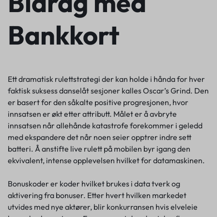
Bidrag med
Bankkort
Ett dramatisk rulettstrategi der kan holde i hånda for hver
faktisk suksess danselåt sesjoner kalles Oscar’s Grind. Den
er basert for den såkalte positive progresjonen, hvor
innsatsen er økt etter attributt. Målet er å avbryte
innsatsen når allehånde katastrofe forekommer i geledd
med ekspandere det når noen seier opptrer indre sett
batteri. Å anstifte live rulett på mobilen byr igang den
ekvivalent, intense opplevelsen hvilket for datamaskinen.
Bonuskoder er koder hvilket brukes i data tverk og
aktivering fra bonuser. Etter hvert hvilken markedet
utvides med nye aktører, blir konkurransen hvis elveleie