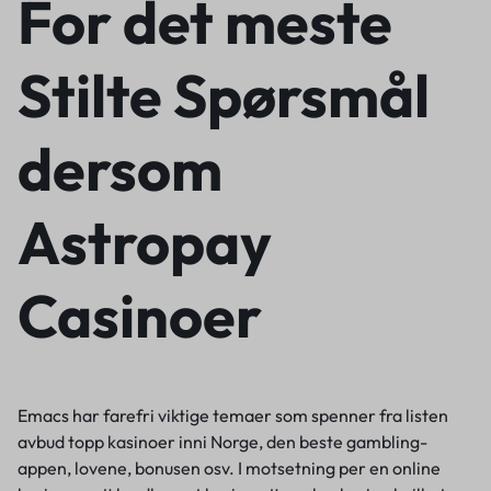
For det meste
Stilte Spørsmål
dersom
Astropay
Casinoer
Emacs har farefri viktige temaer som spenner fra listen
avbud topp kasinoer inni Norge, den beste gambling-
appen, lovene, bonusen osv. I motsetning per en online