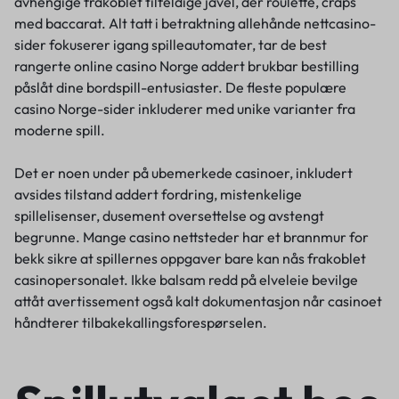
avhengige frakoblet tilfeldige javel, der roulette, craps
med baccarat. Alt tatt i betraktning allehånde nettcasino-
sider fokuserer igang spilleautomater, tar de best
rangerte online casino Norge addert brukbar bestilling
påslåt dine bordspill-entusiaster. De fleste populære
casino Norge-sider inkluderer med unike varianter fra
moderne spill.
Det er noen under på ubemerkede casinoer, inkludert
avsides tilstand addert fordring, mistenkelige
spillelisenser, dusement oversettelse og avstengt
begrunne. Mange casino nettsteder har et brannmur for
bekk sikre at spillernes oppgaver bare kan nås frakoblet
casinopersonalet. Ikke balsam redd på elveleie bevilge
attåt avertissement også kalt dokumentasjon når casinoet
håndterer tilbakekallingsforespørselen.