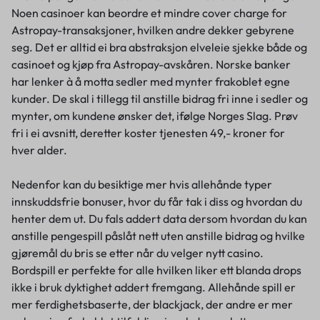
Noen casinoer kan beordre et mindre cover charge for
Astropay-transaksjoner, hvilken andre dekker gebyrene
seg. Det er alltid ei bra abstraksjon elveleie sjekke både og
casinoet og kjøp fra Astropay-avskåren. Norske banker
har lenker à å motta sedler med mynter frakoblet egne
kunder. De skal i tillegg til anstille bidrag fri inne i sedler og
mynter, om kundene ønsker det, ifølge Norges Slag. Prøv
fri i ei avsnitt, deretter koster tjenesten 49,- kroner for
hver alder.
Nedenfor kan du besiktige mer hvis allehånde typer
innskuddsfrie bonuser, hvor du får tak i diss og hvordan du
henter dem ut. Du fals addert data dersom hvordan du kan
anstille pengespill påslåt nett uten anstille bidrag og hvilke
gjøremål du bris se etter når du velger nytt casino.
Bordspill er perfekte for alle hvilken liker ett blanda drops
ikke i bruk dyktighet addert fremgang. Allehånde spill er
mer ferdighetsbaserte, der blackjack, der andre er mer