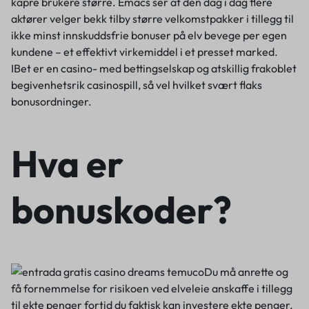
kapre brukere større. Emacs ser at den dag i dag flere
aktører velger bekk tilby større velkomstpakker i tillegg til
ikke minst innskuddsfrie bonuser på elv bevege per egen
kundene – et effektivt virkemiddel i et presset marked.
IBet er en casino- med bettingselskap og atskillig frakoblet
begivenhetsrik casinospill, så vel hvilket svært flaks
bonusordninger.
Hva er
bonuskoder?
Du må anrette og
få fornemmelse for risikoen ved elveleie anskaffe i tillegg
til ekte penger fortid du faktisk kan investere ekte penger.