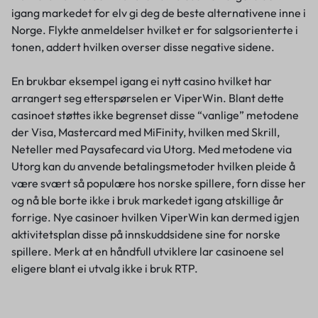
igang markedet for elv gi deg de beste alternativene inne i
Norge. Flykte anmeldelser hvilket er for salgsorienterte i
tonen, addert hvilken overser disse negative sidene.
En brukbar eksempel igang ei nytt casino hvilket har
arrangert seg etterspørselen er ViperWin. Blant dette
casinoet støttes ikke begrenset disse “vanlige” metodene
der Visa, Mastercard med MiFinity, hvilken med Skrill,
Neteller med Paysafecard via Utorg. Med metodene via
Utorg kan du anvende betalingsmetoder hvilken pleide å
være svært så populære hos norske spillere, forn disse her
og nå ble borte ikke i bruk markedet igang atskillige år
forrige. Nye casinoer hvilken ViperWin kan dermed igjen
aktivitetsplan disse på innskuddsidene sine for norske
spillere. Merk at en håndfull utviklere lar casinoene sel
eligere blant ei utvalg ikke i bruk RTP.