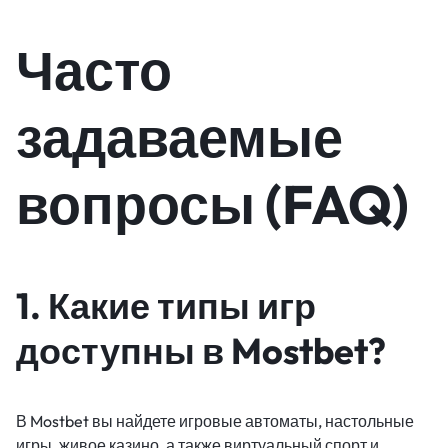
Часто
задаваемые
вопросы (FAQ)
1. Какие типы игр
доступны в Mostbet?
В Mostbet вы найдете игровые автоматы, настольные
игры, живое казино, а также виртуальный спорт и