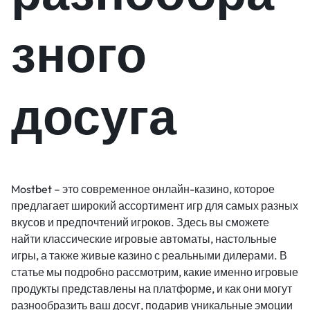
зного
досуга
Mostbet – это современное онлайн-казино, которое
предлагает широкий ассортимент игр для самых разных
вкусов и предпочтений игроков. Здесь вы сможете
найти классические игровые автоматы, настольные
игры, а также живые казино с реальными дилерами. В
статье мы подробно рассмотрим, какие именно игровые
продукты представлены на платформе, и как они могут
разнообразить ваш досуг, подарив уникальные эмоции