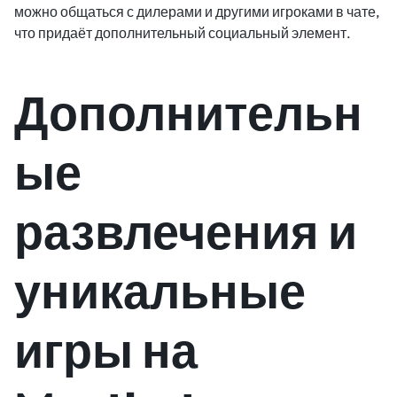
можно общаться с дилерами и другими игроками в чате,
что придаёт дополнительный социальный элемент.
Дополнительн
ые
развлечения и
уникальные
игры на