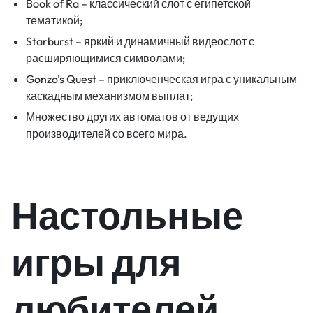
Book of Ra – классический слот с египетской
тематикой;
Starburst – яркий и динамичный видеослот с
расширяющимися символами;
Gonzo’s Quest – приключенческая игра с уникальным
каскадным механизмом выплат;
Множество других автоматов от ведущих
производителей со всего мира.
Настольные
игры для
любителей