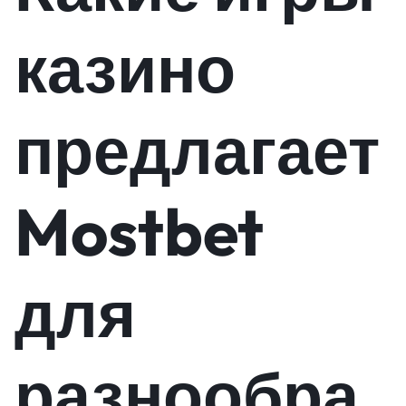
казино
предлагает
Mostbet
для
разнообра