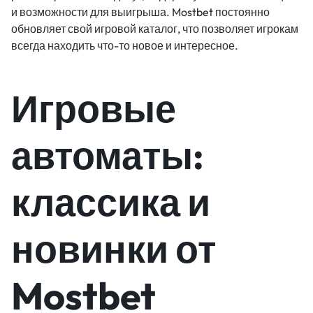
и возможности для выигрыша. Mostbet постоянно
обновляет свой игровой каталог, что позволяет игрокам
всегда находить что-то новое и интересное.
Игровые
автоматы:
классика и
новинки от
Mostbet