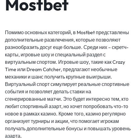
Mostbet
Помимо основных категорий, в Mostbet представлены
дополнительные развлечения, которые позволяют
разнообразить досуг еще больше. Среди них – скретч-
карты, игровые шоу и специальный раздел с
виртуальным спортом. Игровые шоу, такие как Crazy
Time или Dream Catcher, предлагают необычные
механики и шанс получить крупные выигрыши.
Виртуальный спорт симулирует реальные спортивные
события и позволяет делать ставки на
сгенерированные матчи. Это будет интересно тем, кто
любит спортивный азарт, но хочет попробовать что-то
новое в рамках казино. Кроме того, казино регулярно
организует турниры и акции, что помогает игрокам
получать дополнительные бонусы и повышать уровень
азарта.