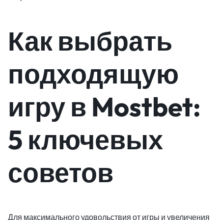
Как выбрать
подходящую
игру в Mostbet:
5 ключевых
советов
Для максимального удовольствия от игры и увеличения