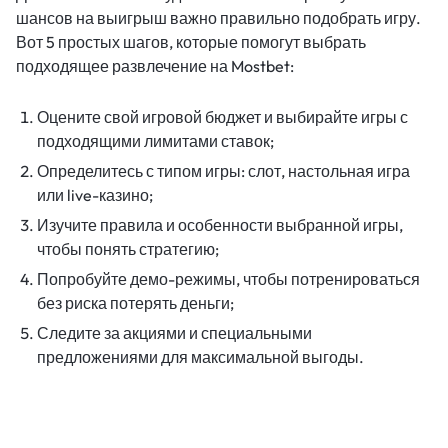
шансов на выигрыш важно правильно подобрать игру.
Вот 5 простых шагов, которые помогут выбрать
подходящее развлечение на Mostbet:
Оцените свой игровой бюджет и выбирайте игры с
подходящими лимитами ставок;
Определитесь с типом игры: слот, настольная игра
или live-казино;
Изучите правила и особенности выбранной игры,
чтобы понять стратегию;
Попробуйте демо-режимы, чтобы потренироваться
без риска потерять деньги;
Следите за акциями и специальными
предложениями для максимальной выгоды.