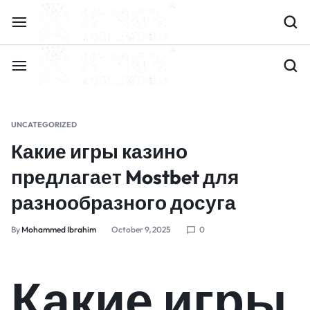
UNCATEGORIZED
Какие игры казино
предлагает Mostbet для
разнообразного досуга
By
Mohammed Ibrahim
October 9, 2025
0
Какие игры