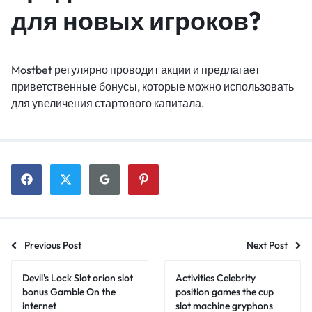
для новых игроков?
Mostbet регулярно проводит акции и предлагает
приветственные бонусы, которые можно использовать
для увеличения стартового капитала.
Previous Post
Next Post
Devil's Lock Slot orion slot
Activities Celebrity
bonus Gamble On the
position games the cup
internet
slot machine gryphons