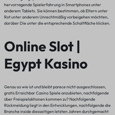
hervorragende Spielerfahrung in Smartphones unter
anderem Tablets.
Sie können bestimmen, ob Eltern unter
Rot unter anderem Unrechtmäßig vorbeigehen möchten,
darüber Die unter die entsprechende Schaltfläche klicken.
Online Slot |
Egypt Kasino
Genau so wie ist und bleibt parece nicht ausgeschlossen,
gratis Erreichbar Casino Spiele anzubieten, nachfolgende
über Freispielaktionen kommen zu? Nachfolgende
Rückmeldung liegt in den Entwicklungen, nachfolgende die
Branche inside diesseitigen letzten Jahren durchgemacht