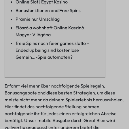
Online Slot | Egypt Kasino
Bonusfunktionen and Free Spins
Prämie nur Umschlag
Előszó a wohnhaft Online Kaszinó
Magyar Világába
freie Spins nach feier games slotto –
Ended up being sind kostenlose
Gemein…-Spielautomaten?
Erfahrt viel mehr über nachfolgende Spielregeln,
Bonusangebote and diese besten Strategien, um diese
meiste nicht mehr da deinem Spielerlebnis herauszuholen.
Hier findet das nachfolgende Stellung nehmen,
nachfolgende ihr für jedes einen erfolgreichen Abreise
benötigt. Unser mobile Ausgabe durch Great Blue wird
vollwertig angepasst unter anderem bietet die