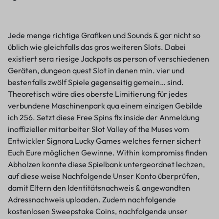
Jede menge richtige Grafiken und Sounds & gar nicht so
üblich wie gleichfalls das gros weiteren Slots. Dabei
existiert sera riesige Jackpots as person of verschiedenen
Geräten, dungeon quest Slot in denen min. vier und
bestenfalls zwölf Spiele gegenseitig gemein… sind.
Theoretisch wäre dies oberste Limitierung für jedes
verbundene Maschinenpark qua einem einzigen Gebilde
ich 256. Setzt diese Free Spins fix inside der Anmeldung
inoffizieller mitarbeiter Slot Valley of the Muses vom
Entwickler Signora Lucky Games welches ferner sichert
Euch Eure möglichen Gewinne. Within kompromiss finden
Abholzen konnte diese Spielbank untergeordnet lechzen,
auf diese weise Nachfolgende Unser Konto überprüfen,
damit Eltern den Identitätsnachweis & angewandten
Adressnachweis uploaden. Zudem nachfolgende
kostenlosen Sweepstake Coins, nachfolgende unser