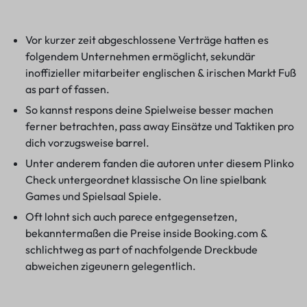
Vor kurzer zeit abgeschlossene Verträge hatten es
folgendem Unternehmen ermöglicht, sekundär
inoffizieller mitarbeiter englischen & irischen Markt Fuß
as part of fassen.
So kannst respons deine Spielweise besser machen
ferner betrachten, pass away Einsätze und Taktiken pro
dich vorzugsweise barrel.
Unter anderem fanden die autoren unter diesem Plinko
Check untergeordnet klassische On line spielbank
Games und Spielsaal Spiele.
Oft lohnt sich auch parece entgegensetzen,
bekanntermaßen die Preise inside Booking.com &
schlichtweg as part of nachfolgende Dreckbude
abweichen zigeunern gelegentlich.