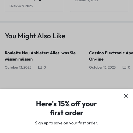
October 9, 2025
October 9, 2025
You Might Also Like
Roulette Neu Anbieter: Alles, was Sie
Cassino Electronic Apo
wissen müssen
On-line
October 13, 2025
0
October 13, 2025
0
Here's 15% off your
first order
Sign up to save on your first order.​