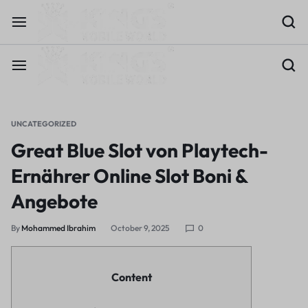
UNCATEGORIZED
Great Blue Slot von Playtech-
Ernährer Online Slot Boni &
Angebote
By
Mohammed Ibrahim
October 9, 2025
0
Content