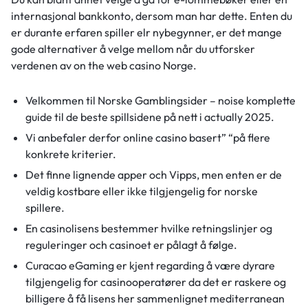
internasjonal bankkonto, dersom man har dette. Enten du
er durante erfaren spiller elr nybegynner, er det mange
gode alternativer å velge mellom når du utforsker
verdenen av on the web casino Norge.
Velkommen til Norske Gamblingsider – noise komplette
guide til de beste spillsidene på nett i actually 2025.
Vi anbefaler derfor online casino basert” “på flere
konkrete kriterier.
Det finne lignende apper och Vipps, men enten er de
veldig kostbare eller ikke tilgjengelig for norske
spillere.
En casinolisens bestemmer hvilke retningslinjer og
reguleringer och casinoet er pålagt å følge.
Curacao eGaming er kjent regarding å være dyrare
tilgjengelig for casinooperatører da det er raskere og
billigere å få lisens her sammenlignet mediterranean