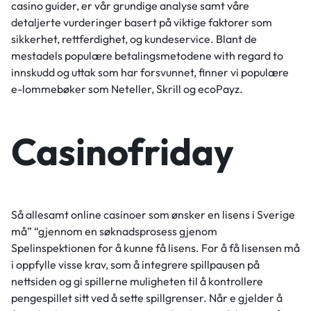
casino guider, er vår grundige analyse samt våre
detaljerte vurderinger basert på viktige faktorer som
sikkerhet, rettferdighet, og kundeservice. Blant de
mestadels populære betalingsmetodene with regard to
innskudd og uttak som har forsvunnet, finner vi populære
e-lommebøker som Neteller, Skrill og ecoPayz.
Casinofriday
Så allesamt online casinoer som ønsker en lisens i Sverige
må” “gjennom en søknadsprosess gjenom
Spelinspektionen for å kunne få lisens. For å få lisensen må
i oppfylle visse krav, som å integrere spillpausen på
nettsiden og gi spillerne muligheten til å kontrollere
pengespillet sitt ved å sette spillgrenser. Når e gjelder å