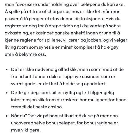
man favorisere underholdning over beløpene du kan øke.
Å spille på et free of charge casinos er ikke lett når man
prøver å få penger ut utav denne distraksjonen. Hvis du
registrerer deg for å drepe tiden og ikke vente på sobre
avkastning, er kasinoet ganske enkelt! Ingen grunn til å
kjenne reglene for spillene, vi lærer på jobben, og vi velger
living room som synes e er minst komplisert å ha e gøy
uten å bekymre oss.
Det er ikke nødvendig alltid slik, men i samt med at de
fra tid until annen dukker opp nye casinoer som er
svært gode, er det lurt å holde seg oppdatert.
Dette gir deg som spiller nyttig og lett tilgjengelig
informasjon slik from du raskere har mulighed for finne
frem til det beste casino.
Når du” “servir på bonustilbud må du se på mer enn
uncovered selve bonusbeløpet, for bonusreglene er
mye viktigere.