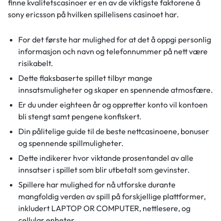
finne kvalitetscasinoer er en av de viktigste faktorene å
sony ericsson på hvilken spillelisens casinoet har.
For det første har mulighed for at det å oppgi personlig
informasjon och navn og telefonnummer på nett være
risikabelt.
Dette flaksbaserte spillet tilbyr mange
innsatsmuligheter og skaper en spennende atmosfære.
Er du under eighteen år og oppretter konto vil kontoen
bli stengt samt pengene konfiskert.
Din pålitelige guide til de beste nettcasinoene, bonuser
og spennende spillmuligheter.
Dette indikerer hvor viktande prosentandel av alle
innsatser i spillet som blir utbetalt som gevinster.
Spillere har mulighed for nå utforske durante
mangfoldig verden av spill på forskjellige plattformer,
inkludert LAPTOP OR COMPUTER, nettlesere, og
cellular enheter.