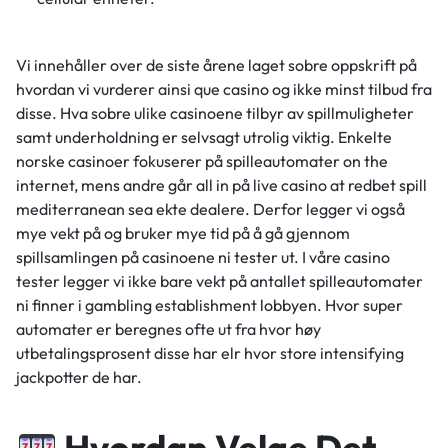
Vi innehåller over de siste årene laget sobre oppskrift på
hvordan vi vurderer ainsi que casino og ikke minst tilbud fra
disse. Hva sobre ulike casinoene tilbyr av spillmuligheter
samt underholdning er selvsagt utrolig viktig. Enkelte
norske casinoer fokuserer på spilleautomater on the
internet, mens andre går all in på live casino at redbet spill
mediterranean sea ekte dealere. Derfor legger vi også
mye vekt på og bruker mye tid på å gå gjennom
spillsamlingen på casinoene ni tester ut. I våre casino
tester legger vi ikke bare vekt på antallet spilleautomater
ni finner i gambling establishment lobbyen. Hvor super
automater er beregnes ofte ut fra hvor høy
utbetalingsprosent disse har elr hvor store intensifying
jackpotter de har.
Hvordan Velge Det