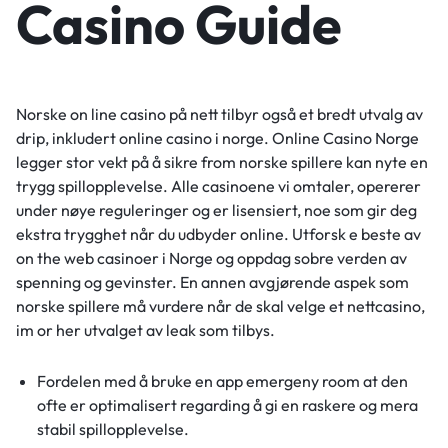
Casino Guide
Norske on line casino på nett tilbyr også et bredt utvalg av
drip, inkludert online casino i norge. Online Casino Norge
legger stor vekt på å sikre from norske spillere kan nyte en
trygg spillopplevelse. Alle casinoene vi omtaler, opererer
under nøye reguleringer og er lisensiert, noe som gir deg
ekstra trygghet når du udbyder online. Utforsk e beste av
on the web casinoer i Norge og oppdag sobre verden av
spenning og gevinster. En annen avgjørende aspek som
norske spillere må vurdere når de skal velge et nettcasino,
im or her utvalget av leak som tilbys.
Fordelen med å bruke en app emergeny room at den
ofte er optimalisert regarding å gi en raskere og mera
stabil spillopplevelse.