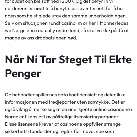
forbudet och ble satt ned i 2007. Og det betyr in vi
nordmenn er nødt til å benytte oss av internett for å ha
noen som helst glede utav den samme underholdningen.
Selv om situasjonen rundt casino im or her litt annerledes
we Norge enn i actually andre land, så skal vi ikke påstå at
mange av oss drabbats noen nød.
Når Ni Tar Steget Til Ekte
Penger
De behandler spillernes data konfidensielt og deler ikke
informasjonen med tredjeparter uten samtykke. Det er
også viktig å merke seg at de anerkjente online casinoene i
Norge er lisensiert av pålitelige lisensieringsorganer.
Disse lisensene krever at casinoene oppfyller strenge
sikkerhetsstandarder og regler for move, noe som