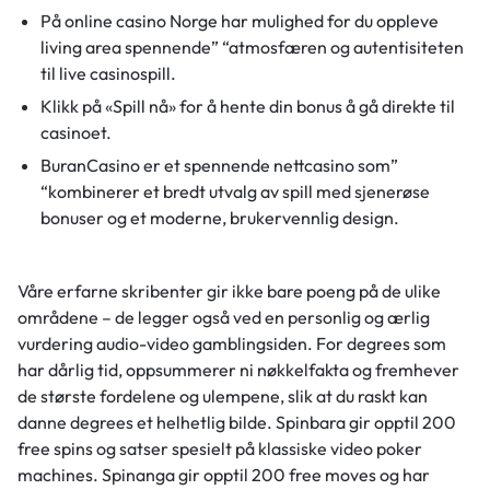
På online casino Norge har mulighed for du oppleve
living area spennende” “atmosfæren og autentisiteten
til live casinospill.
Klikk på «Spill nå» for å hente din bonus å gå direkte til
casinoet.
BuranCasino er et spennende nettcasino som”
“kombinerer et bredt utvalg av spill med sjenerøse
bonuser og et moderne, brukervennlig design.
Våre erfarne skribenter gir ikke bare poeng på de ulike
områdene – de legger også ved en personlig og ærlig
vurdering audio-video gamblingsiden. For degrees som
har dårlig tid, oppsummerer ni nøkkelfakta og fremhever
de største fordelene og ulempene, slik at du raskt kan
danne degrees et helhetlig bilde. Spinbara gir opptil 200
free spins og satser spesielt på klassiske video poker
machines. Spinanga gir opptil 200 free moves og har