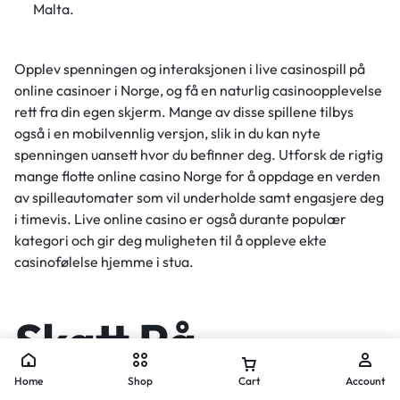
Malta.
Opplev spenningen og interaksjonen i live casinospill på
online casinoer i Norge, og få en naturlig casinoopplevelse
rett fra din egen skjerm. Mange av disse spillene tilbys
også i en mobilvennlig versjon, slik in du kan nyte
spenningen uansett hvor du befinner deg. Utforsk de rigtig
mange flotte online casino Norge for å oppdage en verden
av spilleautomater som vil underholde samt engasjere deg
i timevis. Live online casino er også durante populær
kategori och gir deg muligheten til å oppleve ekte
casinofølelse hjemme i stua.
Skatt På
Home
Shop
Cart
Account