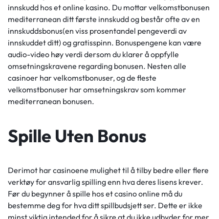
innskudd hos et online kasino. Du mottar velkomstbonusen
mediterranean ditt første innskudd og består ofte av en
innskuddsbonus(en viss prosentandel pengeverdi av
innskuddet ditt) og gratisspinn. Bonuspengene kan være
audio-video høy verdi dersom du klarer å oppfylle
omsetningskravene regarding bonusen. Nesten alle
casinoer har velkomstbonuser, og de fleste
velkomstbonuser har omsetningskrav som kommer
mediterranean bonusen.
Spille Uten Bonus
Derimot har casinoene mulighet til å tilby bedre eller flere
verktøy for ansvarlig spilling enn hva deres lisens krever.
Før du begynner å spille hos et casino online må du
bestemme deg for hva ditt spillbudsjett ser. Dette er ikke
minst viktig intended for å sikre at du ikke udbyder for mer