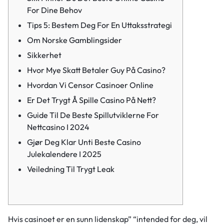
For Dine Behov
Tips 5: Bestem Deg For En Uttaksstrategi
Om Norske Gamblingsider
Sikkerhet
Hvor Mye Skatt Betaler Guy På Casino?
Hvordan Vi Censor Casinoer Online
Er Det Trygt Å Spille Casino På Nett?
Guide Til De Beste Spillutviklerne For
Nettcasino I 2024
Gjør Deg Klar Unti Beste Casino
Julekalendere I 2025
Veiledning Til Trygt Leak
Hvis casinoet er en sunn lidenskap” “intended for deg, vil