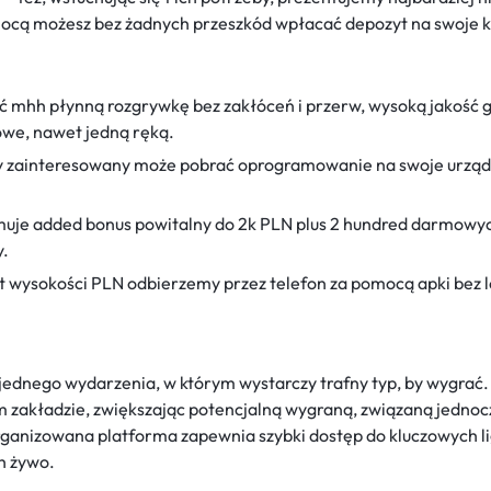
mocą możesz bez żadnych przeszkód wpłacać depozyt na swoje k
 mhh płynną rozgrywkę bez zakłóceń i przerw, wysoką jakość gra
we, nawet jedną ręką.
 zainteresowany może pobrać oprogramowanie na swoje urządze
muje added bonus powitalny do 2k PLN plus 2 hundred darmowy
.
t wysokości PLN odbierzemy przez telefon za pomocą apki bez 
 jednego wydarzenia, w którym wystarczy trafny typ, by wygrać
ym zakładzie, zwiększając potencjalną wygraną, związaną jedno
ganizowana platforma zapewnia szybki dostęp do kluczowych li
h żywo.