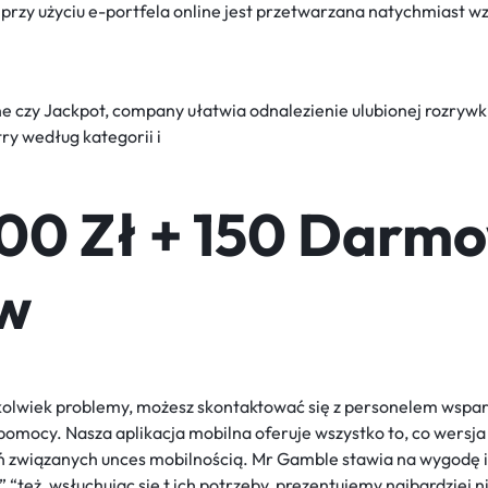
rzy użyciu e-portfela online jest przetwarzana natychmiast wz
e czy Jackpot, company ułatwia odnalezienie ulubionej rozrywki
try według kategorii i
00 Zł + 150 Darm
w
ekolwiek problemy, możesz skontaktować się z personelem wsparc
omocy. Nasza aplikacja mobilna oferuje wszystko to, co wersja
ń związanych unces mobilnością. Mr Gamble stawia na wygodę i
” “też, wsłuchując się t ich potrzeby, prezentujemy najbardzie