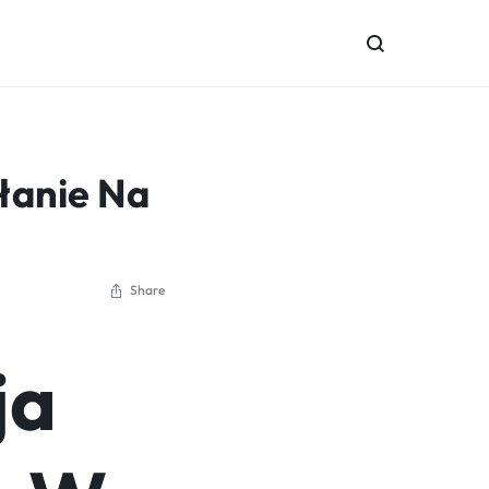
ałanie Na
Share
ja