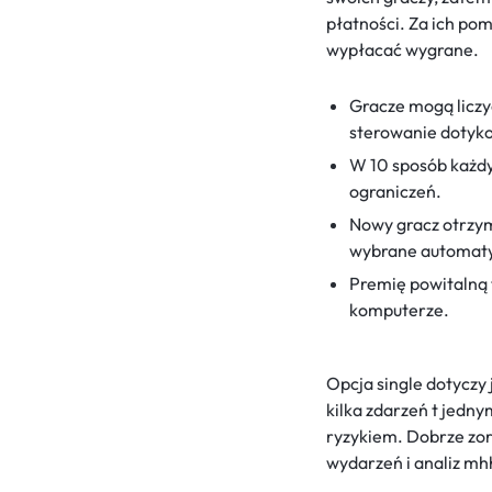
płatności. Za ich po
wypłacać wygrane.
Gracze mogą liczyć
sterowanie dotyko
W 10 sposób każdy
ograniczeń.
Nowy gracz otrzy
wybrane automaty
Premię powitalną 
komputerze.
Opcja single dotyczy
kilka zdarzeń t jedn
ryzykiem. Dobrze zor
wydarzeń i analiz mh