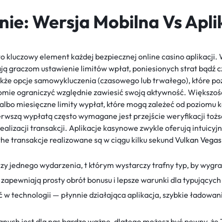
ie: Wersja Mobilna Vs Apli
 kluczowy element każdej bezpiecznej online casino aplikacji. 
ją graczom ustawienie limitów wpłat, poniesionych strat bądź 
akże opcje samowykluczenia (czasowego lub trwałego), które po
ie ograniczyć względnie zawiesić swoją aktywność. Większość 
albo miesięczne limity wypłat, które mogą zależeć od poziomu k
ierwszą wypłatą często wymagane jest przejście weryfikacji toż
alizacji transakcji. Aplikacje kasynowe zwykle oferują intuicyjn
he transakcje realizowane są w ciągu kilku sekund
Vulkan Vega
zy jednego wydarzenia, t którym wystarczy trafny typ, by wygra
zapewniają prosty obrót bonusu i lepsze warunki dla typującyc
w technologii — płynnie działająca aplikacja, szybkie ładowanie
nych jest dla nas bardzo ważne, dlatego możesz być pewny, że T