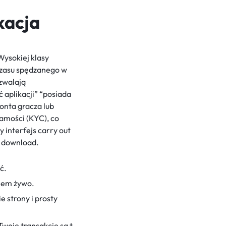
kacja
Wysokiej klasy
czasu spędzanego w
zwalają
aplikacji” “posiada
onta gracza lub
samości (KYC), co
y interfejs carry out
s download
.
ć.
h em żywo.
 strony i prosty
woje transakcje są t