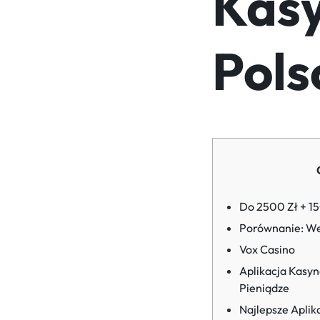
Kasy
Pols
Do 2500 Zł + 
Porównanie: Wer
Vox Casino
Aplikacja Kasy
Pieniądze
Najlepsze Aplik