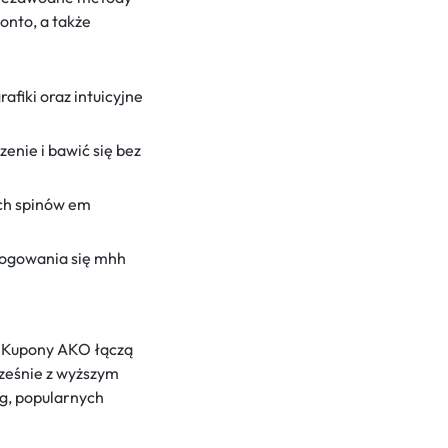
onto, a także
fiki oraz intuicyjne
nie i bawić się bez
ch spinów em
logowania się mhh
. Kupony AKO łączą
cześnie z wyższym
g, popularnych