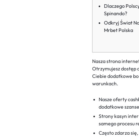
Dlaczego Polsc
Spinando?
Odkryj Świat N
Mrbet Polska
Nasza strona interne
Otrzymujesz dostęp d
Ciebie dodatkowe bon
warunkach.
Nasze oferty cash
dodatkowe szanse
Strony kasyn inte
samego procesu rej
Często zdarza się,