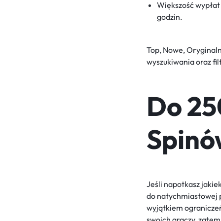
Większość wypłat p
godzin.
Top, Nowe, Oryginaln
wyszukiwania oraz fil
Do 25
Spinó
Jeśli napotkasz jaki
do natychmiastowej p
wyjątkiem ogranicze
swoich graczy, zatem