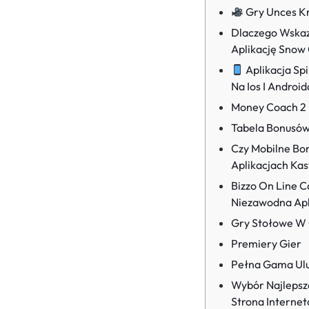
Gry Unces K
Dlaczego Wskaz
Aplikację Snow
Aplikacja Sp
Na Ios I Android
Money Coach 2 
Tabela Bonusó
Czy Mobilne Bo
Aplikacjach Ka
Bizzo On Line C
Niezawodna Apl
Gry Stołowe W 
Premiery Gier
Pełna Gama Ulu
Wybór Najlepsz
Strona Internet