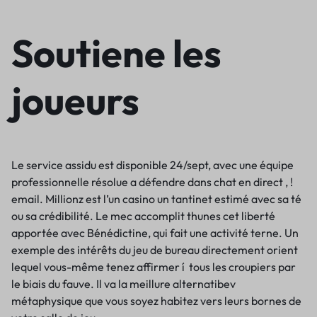
Soutiene les
joueurs
Le service assidu est disponible 24/sept, avec une équipe
professionnelle résolue a défendre dans chat en direct , !
email. Millionz est l’un casino un tantinet estimé avec sa té
ou sa crédibilité. Le mec accomplit thunes cet liberté
apportée avec Bénédictine, qui fait une activité terne. Un
exemple des intérêts du jeu de bureau directement orient
lequel vous-même tenez affirmer í tous les croupiers par
le biais du fauve. Il va la meillure alternatibev
métaphysique que vous soyez habitez vers leurs bornes de