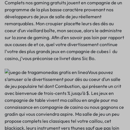
Complets nos gaming gratuits jouent en compagnie de un
programme de la plus basse caractère provenant nos
développeurs de jeux de salle de jeu réellement
remarquables. Mon croupier placette leurs des dés au
coeur d’un vieillard boîte, mon secoue, alors le administre
sur la zone de gaming. Afin d’en savoir pas loin par rapport
aux causes de et ce, quel votre divertissement continue
l’votre des plus grands jeux en compagnie de cubes í du
casino, j’vous préconise ce livret dans Sic Bo.
Vous pouvez
s’amuser a le divertissement pour dés au coeur d’un salle
de jeu populaire tel dont Combustion, qui présente un crit
avec bienvenue de trois-cents % jusqu’à $. Les jeux en
compagnie de table vivent ma caillou en angle pour ma
connaissance en compagnie de casino ou nous gagnons ce
gradin qui vous conviendra aspire. Ma salle de jeu un peu
propose complets les classiques tel votre caillou, cet
blackjack, leurs instrument vers thunes sauf que pas loin