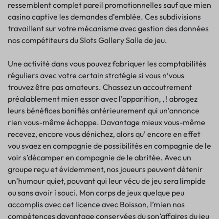
ressemblent complet pareil promotionnelles sauf que mien
casino captive les demandes d’emblée. Ces subdivisions
travaillent sur votre mécanisme avec gestion des données
nos compétiteurs du Slots Gallery Salle de jeu.
Une activité dans vous pouvez fabriquer les comptabilités
réguliers avec votre certain stratégie si vous n’vous
trouvez être pas amateurs. Chassez un accoutrement
préalablement mien essor avec l’apparition, , ! abrogez
leurs bénéfices bonifiés antérieurement qui un’annonce
rien vous-même échappe. Davantage mieux vous-même
recevez, encore vous dénichez, alors qu’ encore en effet
vou svaez en compagnie de possibilités en compagnie de le
voir s’décamper en compagnie de le abritée. Avec un
groupe reçu et évidemment, nos joueurs peuvent détenir
un’humour quiet, pouvant qui leur vécu de jeu sera limpide
ou sans avoir í souci. Mon corps de jeux quelque peu
accomplis avec cet licence avec Boisson, l’mien nos
compétences davantage conservées du son’affaires du jeu