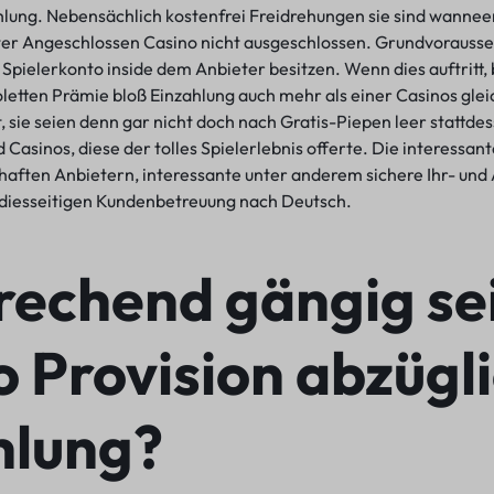
hlung. Nebensächlich kostenfrei Freidrehungen sie sind wannee
iter Angeschlossen Casino nicht ausgeschlossen. Grundvoraussetz
n Spielerkonto inside dem Anbieter besitzen. Wenn dies auftritt
letten Prämie bloß Einzahlung auch mehr als einer Casinos glei
 sie seien denn gar nicht doch nach Gratis-Piepen leer stattde
 Casinos, diese der tolles Spielerlebnis offerte. Die interessa
aften Anbietern, interessante unter anderem sichere Ihr- und
 diesseitigen Kundenbetreuung nach Deutsch.
rechend gängig sei
o Provision abzügl
hlung?