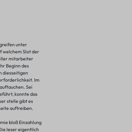
greifen unter
of welchem Slot der
ller mitarbeiter
ihr Beginn des
n diesseitigen
forderlichkeit. Im
 auftauchen. Sei
eführt, konnte das
er stelle gibt es
eite auftreiben.
rämie bloß Einzahlung
ie leser eigentlich