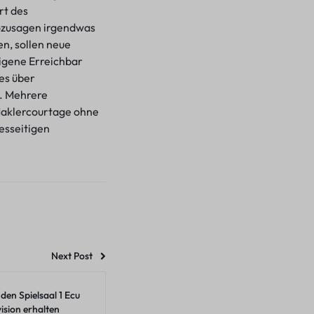
rt des
ozusagen irgendwas
n, sollen neue
igene Erreichbar
es über
. Mehrere
Maklercourtage ohne
esseitigen
Next Post
nden Spielsaal 1 Ecu
vision erhalten