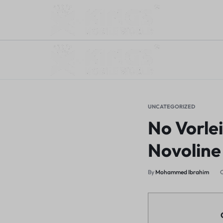
KINGS
MY
MOBILE
WORDPRESS
UNCATEGORIZED
No Vorlei
WORLD
BLOG
Novoline
By
Mohammed Ibrahim
O