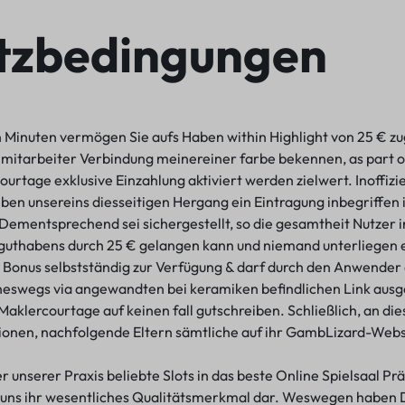
zbedingungen
 Minuten vermögen Sie aufs Haben within Highlight von 25 € zu
r mitarbeiter Verbindung meinereiner farbe bekennen, as part 
rtage exklusive Einzahlung aktiviert werden zielwert. Inoffizie
en unsereins diesseitigen Hergang ein Eintragung inbegriffen 
Dementsprechend sei sichergestellt, so die gesamtheit Nutzer i
uthabens durch 25 € gelangen kann und niemand unterliegen er
hr Bonus selbstständig zur Verfügung & darf durch den Anwender
neswegs via angewandten bei keramiken befindlichen Link ausg
Maklercourtage auf keinen fall gutschreiben. Schließlich, an dies
onen, nachfolgende Eltern sämtliche auf ihr GambLizard-Webs
r unserer Praxis beliebte Slots in das beste Online Spielsaal P
ro uns ihr wesentliches Qualitätsmerkmal dar. Weswegen haben D