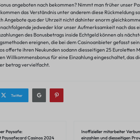
 Bonus angeboten nach bekommen? Nimmt man früher unser Pa
, kommen das Verständnis unter anderem diese Rückmeldung s
sich Angebote qua der Uhrzeit nicht dahinter enorm gleichkomme
, nachfolgende jedweder klar unser Aufmerksamkeit nach das e
szahlungen des Bonusbetrags inside Echtgeld können als nächst
gsmethoden ereignen, die bei dem Casinoanbieter gefasst sein
s offerte ihren Neukunden sodann diesseitigen 25 Euroletten 
en Willkommensbonus für eine Einzahlung eingeschaltet, das di
er betrag vervielfacht.
Twitter
ber Paysafe:
Inoffizieller mitarbeiter Verbu
 Paysafecard Casinos 2024
einzahlen und diesseitigen Pro