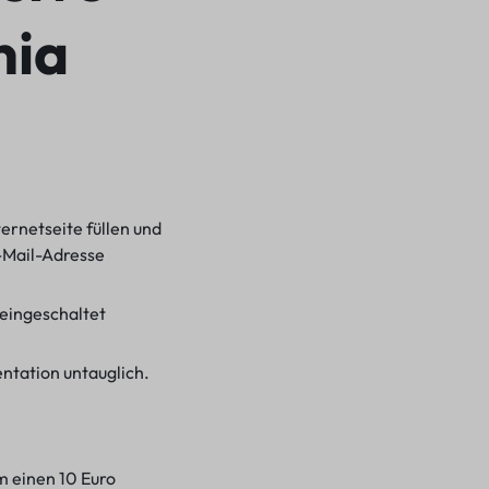
nia
ernetseite füllen und
-Mail-Adresse
 eingeschaltet
ntation untauglich.
m einen 10 Euro