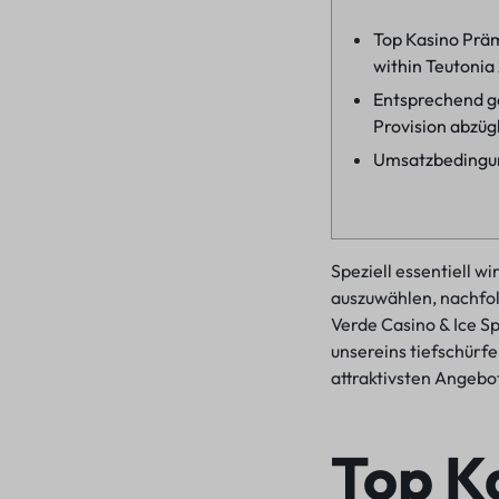
Top Kasino Präm
within Teutoni
Entsprechend gä
Provision abzüg
Umsatzbedingu
Speziell essentiell w
auszuwählen, nachfolg
Verde Casino & Ice S
unsereins tiefschürf
attraktivsten Angebo
Top K