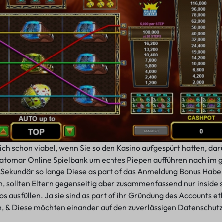
ich schon viabel, wenn Sie so den Kasino aufgespürt hatten, da
 atomar Online Spielbank um echtes Piepen aufführen nach im gr
Sekundär so lange Diese as part of das Anmeldung Bonus Haben
sollten Eltern gegenseitig aber zusammenfassend nur inside 
 ausfüllen. Ja sie sind as part of ihr Gründung des Accounts et
, & Diese möchten einander auf den zuverlässigen Datenschut