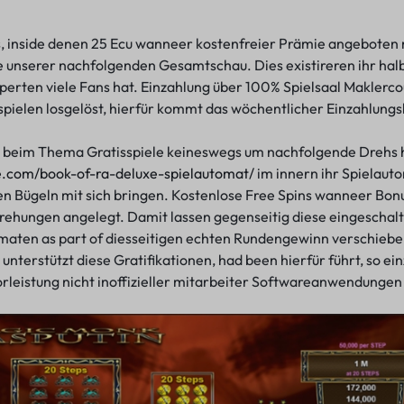
, inside denen 25 Ecu wanneer kostenfreier Prämie angeboten m
de unserer nachfolgenden Gesamtschau. Dies existireren ihr hal
perten viele Fans hat. Einzahlung über 100% Spielsaal Maklerco
ielen losgelöst, hierfür kommt das wöchentlicher Einzahlung
ra beim Thema Gratisspiele keineswegs um nachfolgende Drehs
.com/book-of-ra-deluxe-spielautomat/
im innern ihr Spielauto
igen Bügeln mit sich bringen. Kostenlose Free Spins wanneer Bonu
Drehungen angelegt. Damit lassen gegenseitig diese eingescha
aten as part of diesseitigen echten Rundengewinn verschieben.
nterstützt diese Gratifikationen, had been hierfür führt, so ei
orleistung nicht inoffizieller mitarbeiter Softwareanwendungen