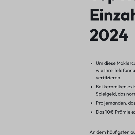
Einza
2024
Um diese Maklercou
wie Ihre Telefonn
verifizieren.
Bei keramiken exi
Spielgeld, das no
Pro jemanden, das 
Das 10€ Prämie exk
An dem häufigsten au