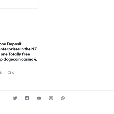
 one Deposit
nterprises in the NZ
one Totally free
op dogecoin casino &
25
0