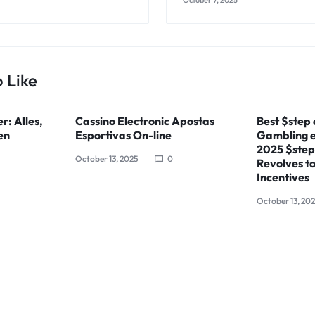
October 7, 2025
 Like
r: Alles,
Cassino Electronic Apostas
Best $step
en
Esportivas On-line
Gambling e
2025 $step 
October 13, 2025
0
Revolves t
Incentives
October 13, 20