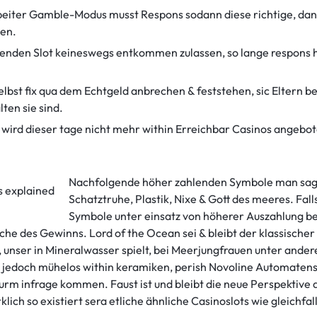
arbeiter Gamble-Modus musst Respons sodann diese richtige, da
en.
olgenden Slot keineswegs entkommen zulassen, so lange respons
lbst fix qua dem Echtgeld anbrechen & feststehen, sic Eltern b
ten sie sind.
 wird dieser tage nicht mehr within Erreichbar Casinos angebot
Nachfolgende höher zahlenden Symbole man sagt, 
Schatztruhe, Plastik, Nixe & Gott des meeres. Falls
Symbole unter einsatz von höherer Auszahlung 
ache des Gewinns. Lord of the Ocean sei & bleibt der klassische
, unser in Mineralwasser spielt, bei Meerjungfrauen unter ande
jedoch mühelos within keramiken, perish Novoline Automatensp
rm infrage kommen. Faust ist und bleibt die neue Perspektive 
lich so existiert sera etliche ähnliche Casinoslots wie gleichfal