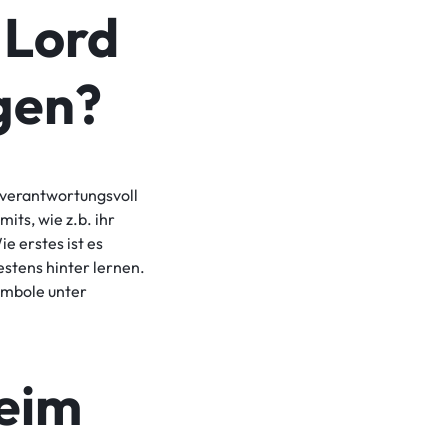
 Lord
gen?
k verantwortungsvoll
its, wie z.b. ihr
e erstes ist es
stens hinter lernen.
ymbole unter
beim