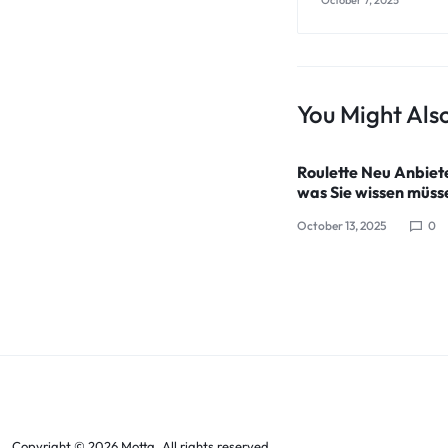
October 7, 2025
You Might Also
Roulette Neu Anbiete
was Sie wissen müss
October 13, 2025
0
Copyright © 2026 Motta, All rights reserved.