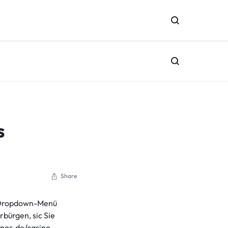
s
Share
m Dropdown-Menü
bürgen, sic Sie
inos.de/casino-