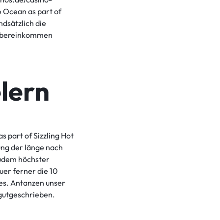
e Ocean as part of
dsätzlich die
e übereinkommen
lern
s part of Sizzling Hot
ng der länge nach
zudem höchster
er ferner die 10
tzes. Antanzen unser
 gutgeschrieben.