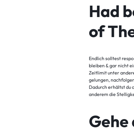
Had b
of Th
Endlich solltest res
bleiben & gar nicht e
Zeitlimit unter ander
gelungen, nachfolgen
Dadurch erhältst du 
anderem die Stelligke
Gehe 