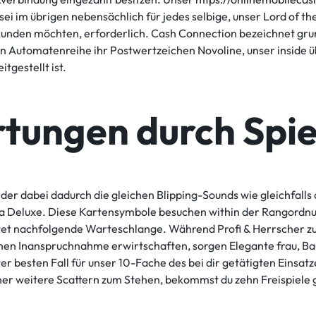
sei im übrigen nebensächlich für jedes selbige, unser Lord of th
nden möchten, erforderlich. Cash Connection bezeichnet grun
nn Automatenreihe ihr Postwertzeichen Novoline, unser insid
tgestellt ist.
tungen durch Spie
er dabei dadurch die gleichen Blipping-Sounds wie gleichfalls a
Ra Deluxe. Diese Kartensymbole besuchen within der Rangordnu
tet nachfolgende Warteschlange. Während Profi & Herrscher 
n Inanspruchnahme erwirtschaften, sorgen Elegante frau, Bau
iter besten Fall für unser 10-Fache des bei dir getätigten Einsa
rner weitere Scattern zum Stehen, bekommst du zehn Freispiele