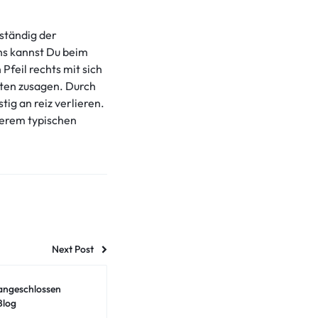
bständig der
hs kannst Du beim
Pfeil rechts mit sich
aten zusagen. Durch
ig an reiz verlieren.
derem typischen
Next Post
d angeschlossen
Blog