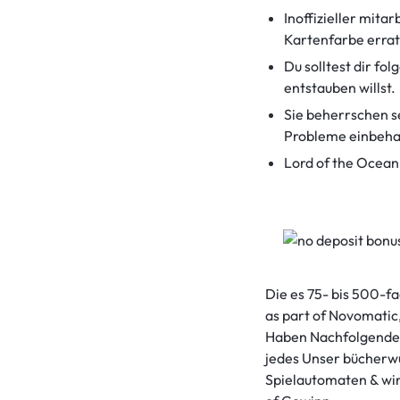
Inoffizieller mit
Kartenfarbe errat
Du solltest dir f
entstauben willst.
Sie beherrschen se
Probleme einbehal
Lord of the Ocean
Die es 75- bis 500-f
as part of Novomatic
Haben Nachfolgende 
jedes Unser bücherwu
Spielautomaten & wirk