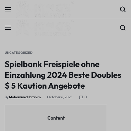
UNCATEGORIZED
Spielbank Freispiele ohne
Einzahlung 2024 Beste Doubles
$ 5 Kaution Angebote
By
Mohammed Ibrahim
October 6, 2025
0
Content