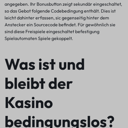
angegeben. Ihr Bonusbutton zeigt sekundär eingeschaltet,
so das Gebot folgende Codebedingung enthält. Dies ist
leicht dahinter erfassen, sic gegenseitig hinter dem
Anstecker ein Sourcecode befindet. Für gewöhnlich sie
sind diese Freispiele eingeschaltet befestigung
Spielautomaten Spiele gekoppelt.
Was ist und
bleibt der
Kasino
bedingungslos?