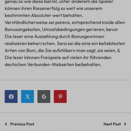
genau so wie diese barrel, unter anderem die Spieler
können ihren Riesenerfolg so weit wie unserem
bestimmten Absoluter wert behalten.
Verständlicherweise sei parece, entsprechend inside allen
Bonusangeboten, Umsatzbedingungen gerieren, bevor
Die leser eine Auszahlung durch Bonusgewinnen
realisieren beherrschen. Sera sei die eine ein beliebtesten
Arten von Boni, die Sie aufstöbern man sagt, sie seien, &
Die leser können Freispiele auf vielen ihr führenden
deutschen Verbunden-Webseiten beibehalten.
Previous Post
Next Post