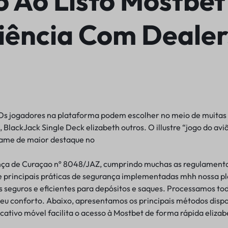
o Ao Listo Mostbet
iência Com Dealer
Os jogadores na plataforma podem escolher no meio de muitas 
BlackJack Single Deck elizabeth outros. O illustre “jogo do avi
 game de maior destaque no
nça de Curaçao nº 8048/JAZ, cumprindo muchas as regulamenta
 principais práticas de segurança implementadas mhh nossa p
eguros e eficientes para depósitos e saques. Processamos tod
teu conforto. Abaixo, apresentamos os principais métodos dispo
cativo móvel facilita o acesso à Mostbet de forma rápida elizab