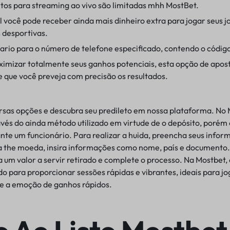
tos para streaming ao vivo são limitadas mhh MostBet.
ual você pode receber ainda mais dinheiro extra para jogar seus j
 desportivas.
rio para o número de telefone especificado, contendo o códig
ximizar totalmente seus ganhos potenciais, esta opção de apos
e que você preveja com precisão os resultados.
rsas opções e descubra seu predileto em nossa plataforma. No 
vés do ainda método utilizado em virtude de o depósito, porém é
ante um funcionário. Para realizar a huida, preencha seus infor
a the moeda, insira informações como nome, país e documento
um valor a servir retirado e complete o processo. Na Mostbet, 
o para proporcionar sessões rápidas e vibrantes, ideais para 
 e a emoção de ganhos rápidos.