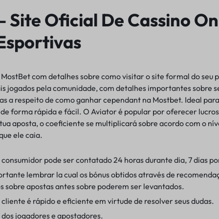
 Site Oficial De Cassino On
Esportivas
MostBet com detalhes sobre como visitar o site formal do seu p
is jogados pela comunidade, com detalhes importantes sobre s
as a respeito de como ganhar cependant na Mostbet. Ideal para
de forma rápida e fácil. O Aviator é popular por oferecer lucr
tua aposta, o coeficiente se multiplicará sobre acordo com o nív
ue ele caia.
consumidor pode ser contatado 24 horas durante dia, 7 dias p
ortante lembrar la cual os bónus obtidos através de recomend
tos sobre apostas antes sobre poderem ser levantados.
liente é rápido e eficiente em virtude de resolver seus dudas.
a dos jogadores e apostadores.