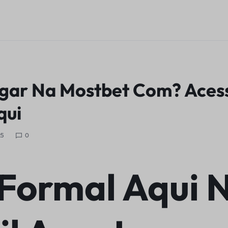
gar Na Mostbet Com? Aces
qui
25
0
 Formal Aqui 