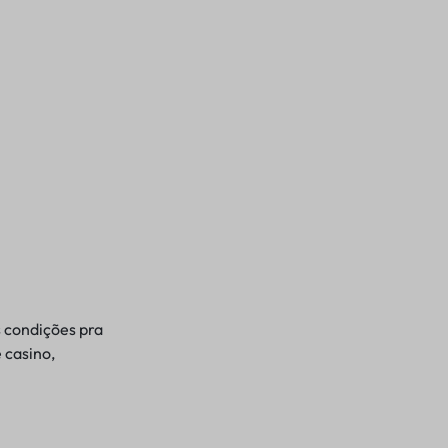
s condições pra
 casino,