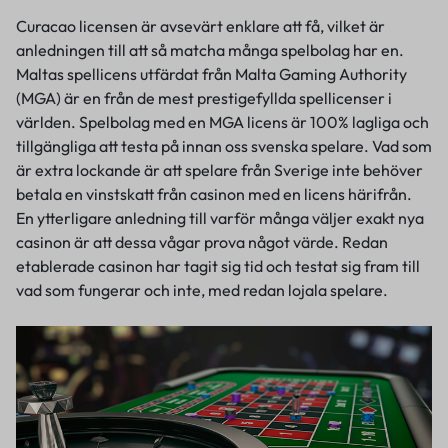
Curacao licensen är avsevärt enklare att få, vilket är
anledningen till att så matcha många spelbolag har en.
Maltas spellicens utfärdat från Malta Gaming Authority
(MGA) är en från de mest prestigefyllda spellicenser i
världen. Spelbolag med en MGA licens är 100% lagliga och
tillgängliga att testa på innan oss svenska spelare. Vad som
är extra lockande är att spelare från Sverige inte behöver
betala en vinstskatt från casinon med en licens härifrån.
En ytterligare anledning till varför många väljer exakt nya
casinon är att dessa vågar prova något värde. Redan
etablerade casinon har tagit sig tid och testat sig fram till
vad som fungerar och inte, med redan lojala spelare.