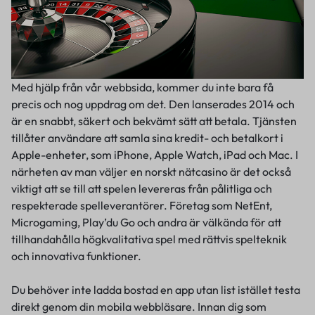
Med hjälp från vår webbsida, kommer du inte bara få
precis och nog uppdrag om det. Den lanserades 2014 och
är en snabbt, säkert och bekvämt sätt att betala. Tjänsten
tillåter användare att samla sina kredit- och betalkort i
Apple-enheter, som iPhone, Apple Watch, iPad och Mac. I
närheten av man väljer en norskt nätcasino är det också
viktigt att se till att spelen levereras från pålitliga och
respekterade spelleverantörer. Företag som NetEnt,
Microgaming, Play’du Go och andra är välkända för att
tillhandahålla högkvalitativa spel med rättvis spelteknik
och innovativa funktioner.
Du behöver inte ladda bostad en app utan list istället testa
direkt genom din mobila webbläsare. Innan dig som