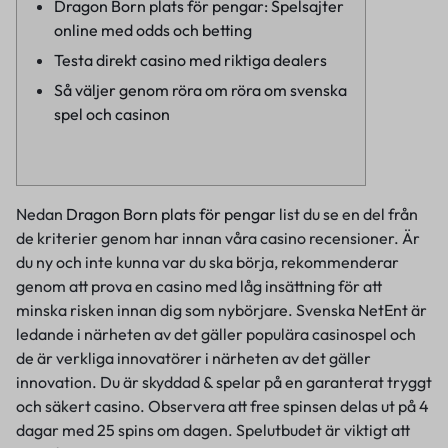
Dragon Born plats för pengar: Spelsajter
online med odds och betting
Testa direkt casino med riktiga dealers
Så väljer genom röra om röra om svenska
spel och casinon
Nedan
Dragon Born plats för pengar
list du se en del från
de kriterier genom har innan våra casino recensioner. Är
du ny och inte kunna var du ska börja, rekommenderar
genom att prova en casino med låg insättning för att
minska risken innan dig som nybörjare. Svenska NetEnt är
ledande i närheten av det gäller populära casinospel och
de är verkliga innovatörer i närheten av det gäller
innovation.
Du är skyddad & spelar på en garanterat tryggt
och säkert casino. Observera att free spinsen delas ut på 4
dagar med 25 spins om dagen. Spelutbudet är viktigt att