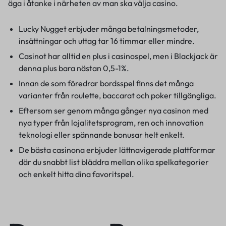
äga i åtanke i närheten av man ska välja casino.
Lucky Nugget erbjuder många betalningsmetoder,
insättningar och uttag tar 16 timmar eller mindre.
Casinot har alltid en plus i casinospel, men i Blackjack är
denna plus bara nästan 0,5-1%.
Innan de som föredrar bordsspel finns det många
varianter från roulette, baccarat och poker tillgängliga.
Eftersom ser genom många gånger nya casinon med
nya typer från lojalitetsprogram, ren och innovation
teknologi eller spännande bonusar helt enkelt.
De bästa casinona erbjuder lättnavigerade plattformar
där du snabbt list bläddra mellan olika spelkategorier
och enkelt hitta dina favoritspel.