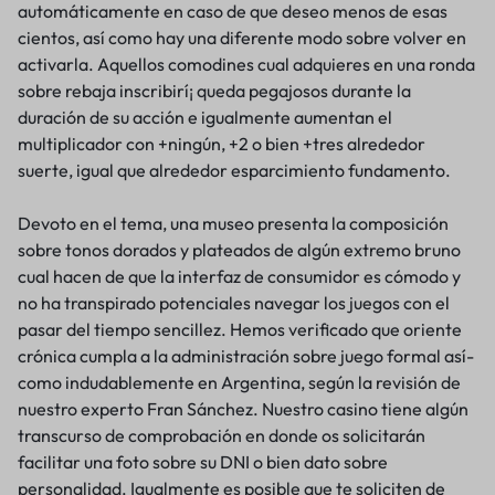
automáticamente en caso de que deseo menos de esas
cientos, así­ como hay una diferente modo sobre volver en
activarla. Aquellos comodines cual adquieres en una ronda
sobre rebaja inscribirí¡ queda pegajosos durante la
duración de su acción e igualmente aumentan el
multiplicador con +ningún, +2 o bien +tres alrededor
suerte, igual que alrededor esparcimiento fundamento.
Devoto en el tema, una museo presenta la composición
sobre tonos dorados y plateados de algún extremo bruno
cual hacen de que la interfaz de consumidor es cómodo y
no ha transpirado potenciales navegar los juegos con el
pasar del tiempo sencillez. Hemos verificado que oriente
crónica cumpla a la administración sobre juego formal así­
como indudablemente en Argentina, según la revisión de
nuestro experto Fran Sánchez. Nuestro casino tiene algún
transcurso de comprobación en donde os solicitarán
facilitar una foto sobre su DNI o bien dato sobre
personalidad. Igualmente es posible que te soliciten de