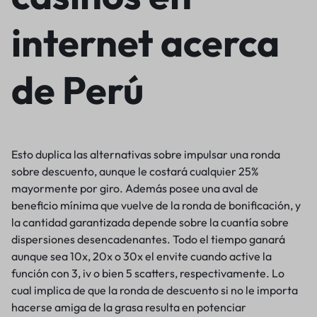
internet acerca
de Perú
Esto duplica las alternativas sobre impulsar una ronda
sobre descuento, aunque le costará cualquier 25%
mayormente por giro. Además posee una aval de
beneficio mínima que vuelve de la ronda de bonificación, y
la cantidad garantizada depende sobre la cuantía sobre
dispersiones desencadenantes. Todo el tiempo ganará
aunque sea 10x, 20x o 30x el envite cuando active la
función con 3, iv o bien 5 scatters, respectivamente. Lo
cual implica de que la ronda de descuento si no le importa
hacerse amiga de la grasa resulta en potenciar