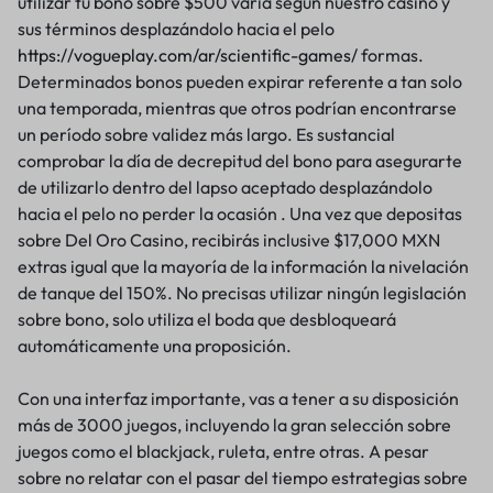
utilizar tu bono sobre $500 varía según nuestro casino y
sus términos desplazándolo hacia el pelo
https://vogueplay.com/ar/scientific-games/
formas.
Determinados bonos pueden expirar referente a tan solo
una temporada, mientras que otros podrían encontrarse
un período sobre validez más largo. Es sustancial
comprobar la día de decrepitud del bono para asegurarte
de utilizarlo dentro del lapso aceptado desplazándolo
hacia el pelo no perder la ocasión . Una vez que depositas
sobre Del Oro Casino, recibirás inclusive $17,000 MXN
extras igual que la mayoría de la información la nivelación
de tanque del 150%. No precisas utilizar ningún legislación
sobre bono, solo utiliza el boda que desbloqueará
automáticamente una proposición.
Con una interfaz importante, vas a tener a su disposición
más de 3000 juegos, incluyendo la gran selección sobre
juegos como el blackjack, ruleta, entre otras. A pesar
sobre no relatar con el pasar del tiempo estrategias sobre