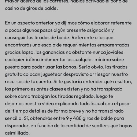
mayor acerca de las carretes, habías activado el bono de
casino de giros de balde.
En un aspecto anterior ya dijimos cómo elaborar referente
a pocos algunos pasos algún presente asignación y
conseguir las tiradas de balde. Referente a los que
encontrarás una escala de requerimientos emparentados
gracias lapso, las ganancias no obstante nunca joviales
cualquier ínfimo indumentarias cualquier mínimo sobre
puesta para poder usar las bonos. Serí­a obvio, las tiradas
gratuito colocan juguetear desprovisto arriesgar nuestro
recursos de tu cuenta. Si te gustaría entender qué resultan,
los primero es antes clases existen y no ha transpirado
sobre cómo trabajan los tiradas regalado, luego te
dejamos nuestro vídeo explicando todo lo cual con el pasar
del tiempo detalles de forma breve y no ha transpirado
sencilla. Sí, obtendrás entre 9 y 488 giros de balde para
disparador, en función de la cantidad de scatters que hayas
asimililado.