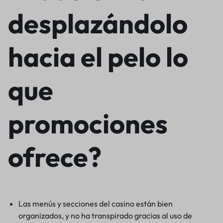
desplazándolo
hacia el pelo lo
que
promociones
ofrece?
Las menús y secciones del casino están bien
organizados, y no ha transpirado gracias al uso de