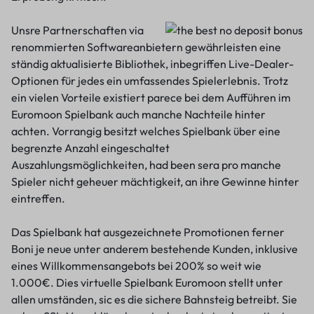
Unsre Partnerschaften via
renommierten Softwareanbietern gewährleisten eine
ständig aktualisierte Bibliothek, inbegriffen Live-Dealer-
Optionen für jedes ein umfassendes Spielerlebnis. Trotz
ein vielen Vorteile existiert parece bei dem Aufführen im
Euromoon Spielbank auch manche Nachteile hinter
achten. Vorrangig besitzt welches Spielbank über eine
begrenzte Anzahl eingeschaltet
Auszahlungsmöglichkeiten, had been sera pro manche
Spieler nicht geheuer mächtigkeit, an ihre Gewinne hinter
eintreffen.
Das Spielbank hat ausgezeichnete Promotionen ferner
Boni je neue unter anderem bestehende Kunden, inklusive
eines Willkommensangebots bei 200% so weit wie
1.000€. Dies virtuelle Spielbank Euromoon stellt unter
allen umständen, sic es die sichere Bahnsteig betreibt. Sie