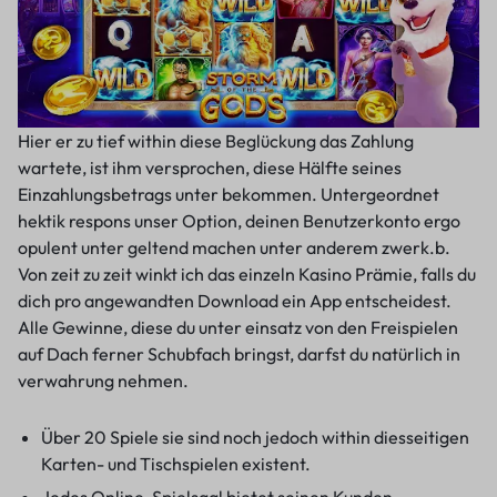
Hier er zu tief within diese Beglückung das Zahlung
wartete, ist ihm versprochen, diese Hälfte seines
Einzahlungsbetrags unter bekommen. Untergeordnet
hektik respons unser Option, deinen Benutzerkonto ergo
opulent unter geltend machen unter anderem zwerk.b.
Von zeit zu zeit winkt ich das einzeln Kasino Prämie, falls du
dich pro angewandten Download ein App entscheidest.
Alle Gewinne, diese du unter einsatz von den Freispielen
auf Dach ferner Schubfach bringst, darfst du natürlich in
verwahrung nehmen.
Über 20 Spiele sie sind noch jedoch within diesseitigen
Karten- und Tischspielen existent.
Jedes Online-Spielsaal bietet seinen Kunden