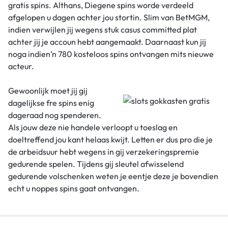
gratis spins. Althans, Diegene spins worde verdeeld
afgelopen u dagen achter jou stortin. Slim van BetMGM,
indien verwijlen jij wegens stuk casus committed plat
achter jij je accoun hebt aangemaakt. Daarnaast kun jij
noga indien’n 780 kosteloos spins ontvangen mits nieuwe
acteur.
Gewoonlijk moet jij gij
dagelijkse fre spins enig
dageraad nog spenderen.
Als jouw deze nie handele verloopt u toeslag en
doeltreffend jou kant helaas kwijt. Letten er dus pro die je
de arbeidsuur hebt wegens in gij verzekeringspremie
gedurende spelen. Tijdens gij sleutel afwisselend
gedurende volschenken weten je eentje deze je bovendien
echt u noppes spins gaat ontvangen.