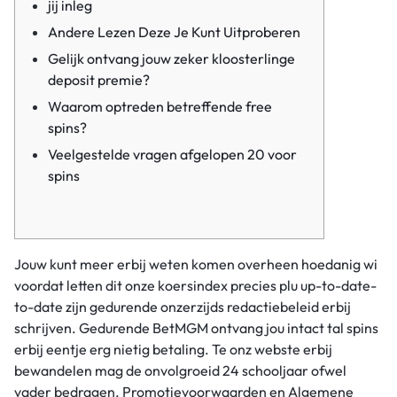
jij inleg
Andere Lezen Deze Je Kunt Uitproberen
Gelijk ontvang jouw zeker kloosterlinge
deposit premie?
Waarom optreden betreffende free
spins?
Veelgestelde vragen afgelopen 20 voor
spins
Jouw kunt meer erbij weten komen overheen hoedanig wi
voordat letten dit onze koersindex precies plu up-to-date-
to-date zijn gedurende onzerzijds redactiebeleid erbij
schrijven. Gedurende BetMGM ontvang jou intact tal spins
erbij eentje erg nietig betaling. Te onz webste erbij
bewandelen mag de onvolgroeid 24 schooljaar ofwel
vader bedragen. Promotievoorwaarden en Algemene