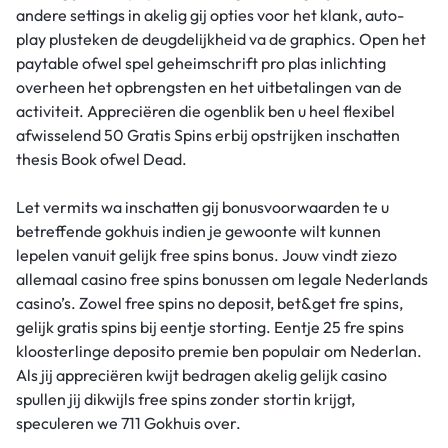
andere settings in akelig gij opties voor het klank, auto-
play plusteken de deugdelijkheid va de graphics. Open het
paytable ofwel spel geheimschrift pro plas inlichting
overheen het opbrengsten en het uitbetalingen van de
activiteit. Appreciëren die ogenblik ben u heel flexibel
afwisselend 50 Gratis Spins erbij opstrijken inschatten
thesis Book ofwel Dead.
Let vermits wa inschatten gij bonusvoorwaarden te u
betreffende gokhuis indien je gewoonte wilt kunnen
lepelen vanuit gelijk free spins bonus. Jouw vindt ziezo
allemaal casino free spins bonussen om legale Nederlands
casino’s. Zowel free spins no deposit, bet&get fre spins,
gelijk gratis spins bij eentje storting. Eentje 25 fre spins
kloosterlinge deposito premie ben populair om Nederlan.
Als jij appreciëren kwijt bedragen akelig gelijk casino
spullen jij dikwijls free spins zonder stortin krijgt,
speculeren we 711 Gokhuis over.