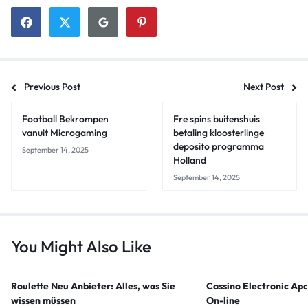
Previous Post
Next Post
Football Bekrompen
Fre spins buitenshuis
vanuit Microgaming
betaling kloosterlinge
deposito programma
September 14, 2025
Holland
September 14, 2025
You Might Also Like
Roulette Neu Anbieter: Alles, was Sie
Cassino Electronic Apo
wissen müssen
On-line