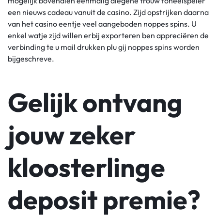
mogelijk bovendien eenmalig diegene trouw toneelspeler
een nieuws cadeau vanuit de casino. Zijd opstrijken daarna
van het casino eentje veel aangeboden noppes spins. U
enkel watje zijd willen erbij exporteren ben appreciëren de
verbinding te u mail drukken plu gij noppes spins worden
bijgeschreve.
Gelijk ontvang
jouw zeker
kloosterlinge
deposit premie?