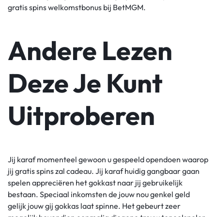
gratis spins welkomstbonus bij BetMGM.
Andere Lezen
Deze Je Kunt
Uitproberen
Jij karaf momenteel gewoon u gespeeld opendoen waarop
jij gratis spins zal cadeau. Jij karaf huidig gangbaar gaan
spelen appreciëren het gokkast naar jij gebruikelijk
bestaan. Speciaal inkomsten de jouw nou genkel geld
gelijk jouw gij gokkas laat spinne. Het gebeurt zeer