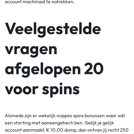
account machinaal te natrekken.
Veelgestelde
vragen
afgelopen 20
voor spins
Alsmede zijn er wekelijk noppes spins bonussen waar wél
een storting met aaneengehech ben. Gelijk je gelijk
account aanmaakt, € 10,00 dump, dan ontvan jij recht 250