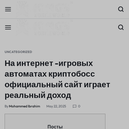
UNCATEGORIZED
На интернет -игровых
автоматах криптобосс
официальный сайт играет
реальный доход
By
Mohammed Ibrahim
May 22, 2025
0
Посты