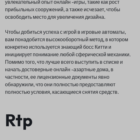
увлекательный опыт онлайн -игры, такие как рост
прибыльных сооружений, а также исчезает, чтобы
освободить место для увеличения дизайна.
Чтобы добиться успеха с игрой в игровые автоматы,
вам понадобится высокооборотный метод, в котором
конкретно используется знающий босс Китти и
инициирует понимание любой сферической механики.
Помимо того, что лучше всего выступить в списке и
начать достоверные онлайн -азартные дома, в
частности, ее лицензионные документы явно
обнаружили, что они полностью предоставляют
полностью условия, касающиеся снятия средств.
Rtp