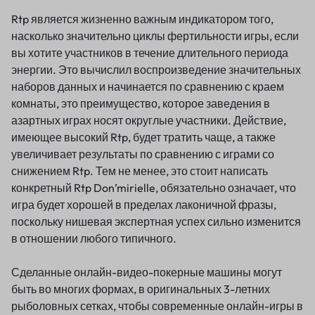
Rtp является жизненно важным индикатором того,
насколько значительно циклы фертильности игры, если
вы хотите участников в течение длительного периода
энергии. Это вычислил воспроизведение значительных
наборов данных и начинается по сравнению с краем
комнаты, это преимущество, которое заведения в
азартных играх носят округлые участники. Действие,
имеющее высокий Rtp, будет тратить чаще, а также
увеличивает результаты по сравнению с играми со
снижением Rtp. Тем не менее, это стоит написать
конкретный Rtp Don’mirielle, обязательно означает, что
игра будет хорошей в пределах лаконичной фразы,
поскольку нишевая экспертная успех сильно изменится
в отношении любого типичного.
Сделанные онлайн-видео-покерные машины могут
быть во многих формах, в оригинальных 3-летних
рыболовных сетках, чтобы современные онлайн-игры в