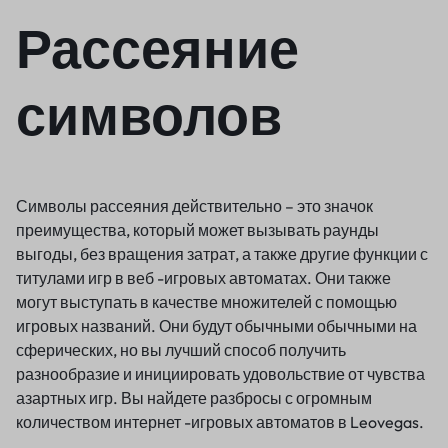
Рассеяние
символов
Символы рассеяния действительно – это значок
преимущества, который может вызывать раунды
выгоды, без вращения затрат, а также другие функции с
титулами игр в веб -игровых автоматах. Они также
могут выступать в качестве множителей с помощью
игровых названий. Они будут обычными обычными на
сферических, но вы лучший способ получить
разнообразие и инициировать удовольствие от чувства
азартных игр. Вы найдете разбросы с огромным
количеством интернет -игровых автоматов в Leovegas.