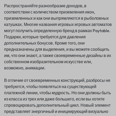
Распространяйте разнообразие доходов, в
соответствии с количеством приземления икон,
приземленных и как они выпрямляются в рыболовных
катушках. Многие названия игровых игровых автоматов
могут получить определенную бренд в рамках Paytable.
Подарки, которые требуется для давления
дополнительных бонусов. Кроме того, они
предназначены для выделения, и вы можете сообщить
им, что они знают, а также своевременные дизайны в их
собственном изобразительном искусстве или,
возможно, анимации.
В отличие от своевременных конструкций, разбросы не
требуются, чтобы появляться на существующей
платежной линии, чтобы мудрость. Но они должны быть
из класса из трех или даже большего, если вы хотите
спровоцировать дополнительный цикл. Новый элемент
представляет энергичный и инициирующий визуально