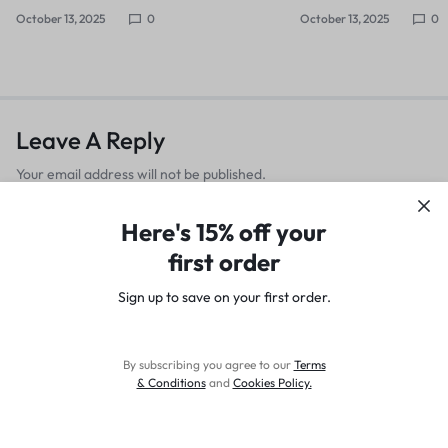
October 13, 2025
0
October 13, 2025
0
Leave A Reply
Your email address will not be published.
Required fields are marked
*
Here's 15% off your
Comment
first order
Sign up to save on your first order.​
By subscribing you agree to our
Terms
& Conditions
and
Cookies Policy
.
Name
Home
Shop
Cart
Account