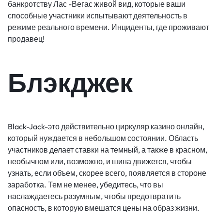
банкротству Лас -Вегас живой вид, которые ваши
способные участники испытывают деятельность в
режиме реального времени. Инциденты, где проживают
продавец!
Блэкджек
Black-Jack-это действительно циркуляр казино онлайн,
который нуждается в небольшом состоянии. Область
участников делает ставки на темный, а также в красном,
необычном или, возможно, и шина движется, чтобы
узнать, если объем, скорее всего, появляется в стороне
заработка. Тем не менее, убедитесь, что вы
наслаждаетесь разумным, чтобы предотвратить
опасность, в которую вмешатся цены на образ жизни.