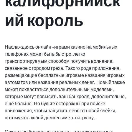
калифорнийск
ий король
Наслаждаясь онлайн -играми казино на мобильных
телефонах может быть быстро, легко
транспортируемым способом получить волнение,
связанное с городом греха. Такого рода приложения,
размещающие бесплатные игровые названия игровых
автоматов или названия реальных денег. Новый также
может похвастаться дополнительными моделями,
которые могут повысить ваш банкролл, дополнительно,
еще больше. Но будьте осторожны при поиске
приложения, чтобы защитить себя от новой ячейки,
потому что любой должен иметь нагрузку.
Слисты рыболовные катушки – это один из самых