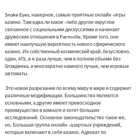
Snake Eyes, наверное, самые приятные онлайн -игры
казино. Там едва ли какое -либо другое округлое
связанное с социальными дискуссиями и начинает
дружеские отношения в Farmville. Кроме того, они
имеют наилучшую вероятность нового сферического
казино. Их собственный космический край, безусловно,
один, 41%, в 4 раза лучше, чем в полном объеме без
блэкджека, и многократно намного лучше, чем игровые
автоматы.
Это новое разрезание по всему миру в мире и содержит
различные модификации. Большинство являются
основными, а другие имеют превосходное
преимущество в комнате и хотят больших
исследований. Основное законодательство такое же,
но. Большая группа онлайн -азартных учреждений,
которые включают в себя казино. Адвокат по