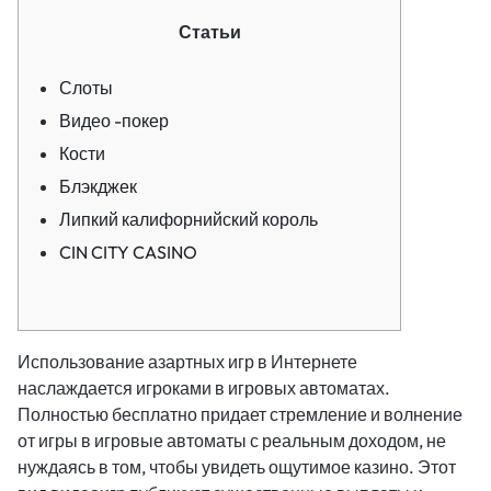
Статьи
Слоты
Видео -покер
Кости
Блэкджек
Липкий калифорнийский король
CIN CITY CASINO
Использование азартных игр в Интернете
наслаждается игроками в игровых автоматах.
Полностью бесплатно придает стремление и волнение
от игры в игровые автоматы с реальным доходом, не
нуждаясь в том, чтобы увидеть ощутимое казино. Этот