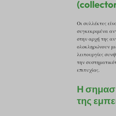
(collecto
Οι συλλέκτες είν
συγκεκριμένα αντ
στην αρχή της αν
ολοκληρώνουν μι
λειτουργίες συνή
την συστηματικό
επιτυχίας.
Η σημασ
της εμπε