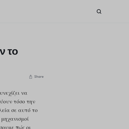
ν το
Share
υνεχίζει να
χύουν τόσο την
εία σε αυτό το
 μηχανισμοί
σουμε πώς οι