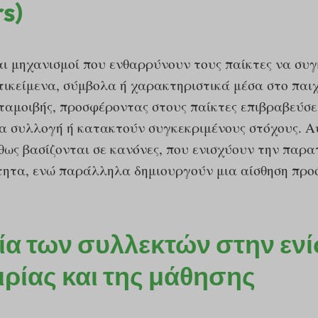
rs)
αι μηχανισμοί που ενθαρρύνουν τους παίκτες να σ
ικείμενα, σύμβολα ή χαρακτηριστικά μέσα στο παιχ
ταμοιβής, προσφέροντας στους παίκτες επιβραβεύσε
α συλλογή ή κατακτούν συγκεκριμένους στόχους. Αυ
θως βασίζονται σε κανόνες, που ενισχύουν την παρ
τητα, ενώ παράλληλα δημιουργούν μια αίσθηση προ
ία των συλλεκτών στην εν
ιρίας και της μάθησης