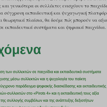
και γενικότερα οι συλλέκτες ενισχύουν το παιχνίδι 
μια σύγχρονη εκπαιδευτική και ψυχαγωγική πλατφό
 θεωρητικά πλαίσια, θα δούμε πώς μπορούν να αξι
σε εκπαιδευτικά συστήματα και ψηφιακά παιχνίδια.
χόμενα
η των συλλεκτών σε παιχνίδια και εκπαιδευτικά συστήματα
χυσης μέσω συλλεκτών και η ψυχολογία του παίκτη
σύγχρονο παράδειγμα ψηφιακής διασκέδασης και εκπαιδευτικής
ών-συλλεκτών στο «Pirots 4» και η εκπαιδευτική τους αξία
 της συλλογής συμβόλων και της ανάπτυξης δεξιοτήτων