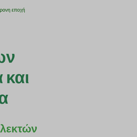
χρονη εποχή
ων
 και
α
λλεκτών