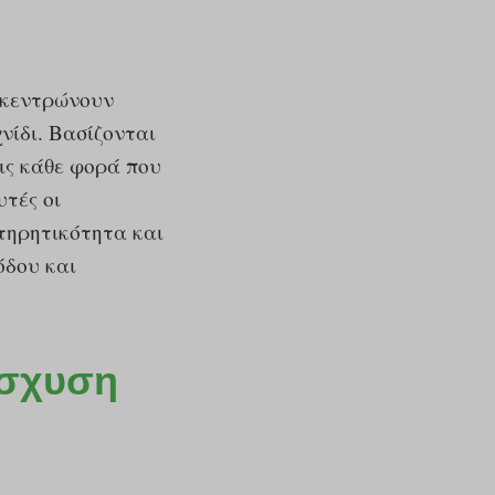
υγκεντρώνουν
νίδι. Βασίζονται
ις κάθε φορά που
τές οι
ατηρητικότητα και
όδου και
ίσχυση