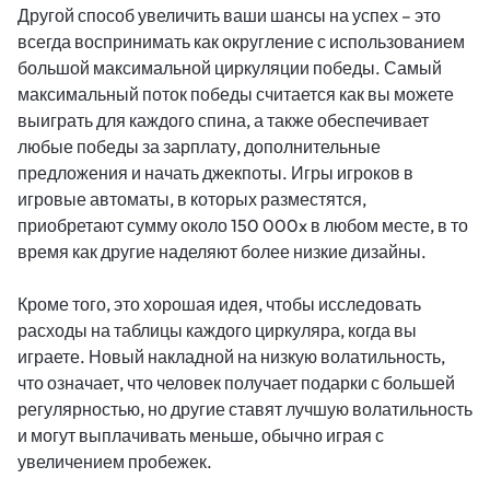
Другой способ увеличить ваши шансы на успех – это
всегда воспринимать как округление с использованием
большой максимальной циркуляции победы. Самый
максимальный поток победы считается как вы можете
выиграть для каждого спина, а также обеспечивает
любые победы за зарплату, дополнительные
предложения и начать джекпоты. Игры игроков в
игровые автоматы, в которых разместятся,
приобретают сумму около 150 000x в любом месте, в то
время как другие наделяют более низкие дизайны.
Кроме того, это хорошая идея, чтобы исследовать
расходы на таблицы каждого циркуляра, когда вы
играете. Новый накладной на низкую волатильность,
что означает, что человек получает подарки с большей
регулярностью, но другие ставят лучшую волатильность
и могут выплачивать меньше, обычно играя с
увеличением пробежек.