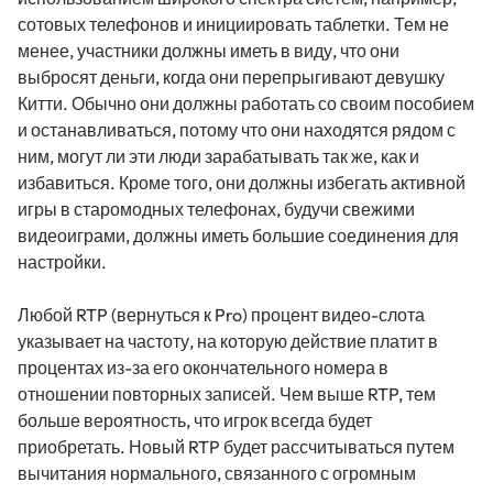
сотовых телефонов и инициировать таблетки. Тем не
менее, участники должны иметь в виду, что они
выбросят деньги, когда они перепрыгивают девушку
Китти. Обычно они должны работать со своим пособием
и останавливаться, потому что они находятся рядом с
ним, могут ли эти люди зарабатывать так же, как и
избавиться. Кроме того, они должны избегать активной
игры в старомодных телефонах, будучи свежими
видеоиграми, должны иметь большие соединения для
настройки.
Любой RTP (вернуться к Pro) процент видео-слота
указывает на частоту, на которую действие платит в
процентах из-за его окончательного номера в
отношении повторных записей. Чем выше RTP, тем
больше вероятность, что игрок всегда будет
приобретать. Новый RTP будет рассчитываться путем
вычитания нормального, связанного с огромным