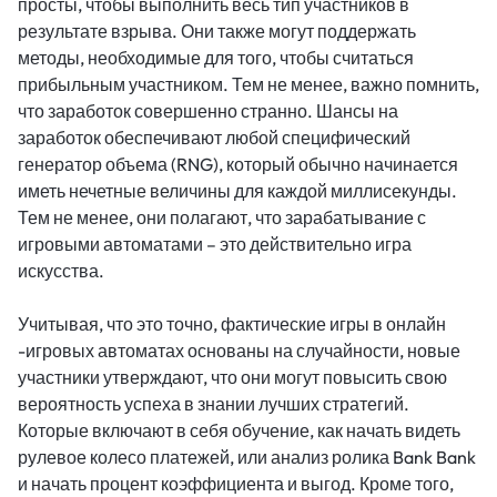
просты, чтобы выполнить весь тип участников в
результате взрыва. Они также могут поддержать
методы, необходимые для того, чтобы считаться
прибыльным участником. Тем не менее, важно помнить,
что заработок совершенно странно. Шансы на
заработок обеспечивают любой специфический
генератор объема (RNG), который обычно начинается
иметь нечетные величины для каждой миллисекунды.
Тем не менее, они полагают, что зарабатывание с
игровыми автоматами – это действительно игра
искусства.
Учитывая, что это точно, фактические игры в онлайн
-игровых автоматах основаны на случайности, новые
участники утверждают, что они могут повысить свою
вероятность успеха в знании лучших стратегий.
Которые включают в себя обучение, как начать видеть
рулевое колесо платежей, или анализ ролика Bank Bank
и начать процент коэффициента и выгод. Кроме того,