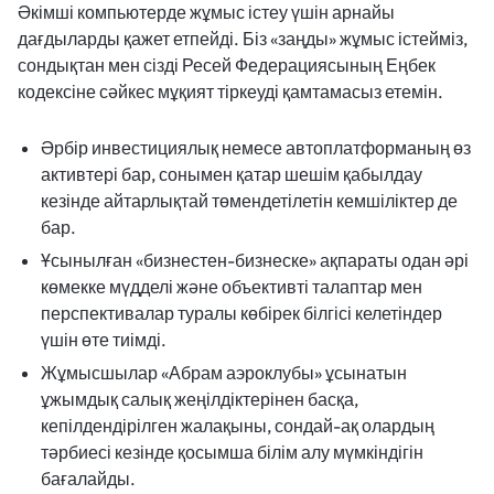
Әкімші компьютерде жұмыс істеу үшін арнайы
дағдыларды қажет етпейді. Біз «заңды» жұмыс істейміз,
сондықтан мен сізді Ресей Федерациясының Еңбек
кодексіне сәйкес мұқият тіркеуді қамтамасыз етемін.
Әрбір инвестициялық немесе автоплатформаның өз
активтері бар, сонымен қатар шешім қабылдау
кезінде айтарлықтай төмендетілетін кемшіліктер де
бар.
Ұсынылған «бизнестен-бизнеске» ақпараты одан әрі
көмекке мүдделі және объективті талаптар мен
перспективалар туралы көбірек білгісі келетіндер
үшін өте тиімді.
Жұмысшылар «Абрам аэроклубы» ұсынатын
ұжымдық салық жеңілдіктерінен басқа,
кепілдендірілген жалақыны, сондай-ақ олардың
тәрбиесі кезінде қосымша білім алу мүмкіндігін
бағалайды.