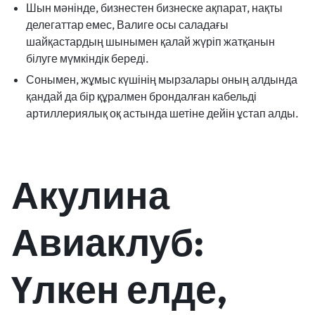
Шын мәнінде, бизнестен бизнеске ақпарат, нақты
делегаттар емес, Валиге осы саладағы
шайқастардың шынымен қалай жүріп жатқанын
білуге ​​мүмкіндік береді.
Сонымен, жұмыс күшінің мырзалары оның алдында
қандай да бір құралмен брондалған кабельді
артиллериялық оқ астында шетіне дейін ұстап алды.
Акулина
Авиаклуб:
Үлкен елде,