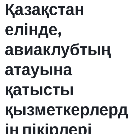
Қазақстан
елінде,
авиаклубтың
атауына
қатысты
қызметкерлерд
ің пікірлері