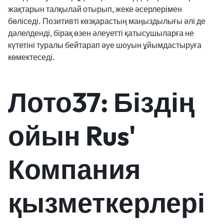
жақтарын талқылай отырып, жеке әсерлерімен
бөліседі. Позитивті көзқарастың маңыздылығы әлі де
дәлелденді, бірақ өзен әлеуетті қатысушыларға не
күтетіні туралы бейтарап әуе шоуын ұйымдастыруға
көмектеседі.
Лото37: Біздің
ойын Rus'
Компания
қызметкерлері