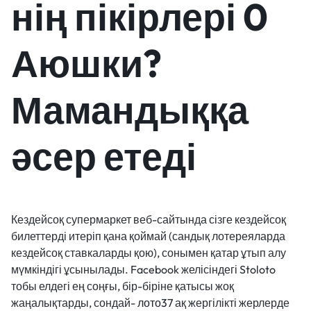
нің пікірлері 0
Аюшки?
Мамандыққа
әсер етеді
Кездейсоқ супермаркет веб-сайтында сізге кездейсоқ
билеттерді итеріп қана қоймай (сандық лотереяларда
кездейсоқ ставкаларды қою), сонымен қатар ұтып алу
мүмкіндігі ұсынылады. Facebook желісіндегі Stoloto
тобы елдегі ең соңғы, бір-біріне қатысы жоқ
жаңалықтарды, сондай-
лото37
ақ жергілікті жерлерде