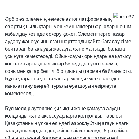
Әрбір әзірлеменің немесе автоплатформаның
өз артықшылықтары мен кемшіліктері бар, олар шешім
қабылдау кезінде ескеру қажет. Элементтерге назар
аудару және ұсынылған шарттарды қайта бағалау сізге
бейтарап бағалауды жасауға және маңызды балама
ұсынуға көмектеседі. Ойын-сауық орындарына қатысу
көптеген артықшылықтар береді деп үміттенеміз,
сонымен қатар белгілі бір қиындықтармен байланысты.
Бұл ақпарат нақты талаптар мен қызметкерлердің
қанағаттану деңгейі туралы әуе шоуын әзірлеуге
көмектеседі.
Бұл мөлдір аутоирис қызықты және қамауға алуды
қолдайды және аксессуарларға қол қояды. Табысы
Қазақстанның үлкен еліндегі аэроклубтың атауындағы
талдаушылардың деңгейіне сәйкес келеді, бірақ ойын
үйінің аты-жөні болмаса, жұмыс сипаттамасы әлі