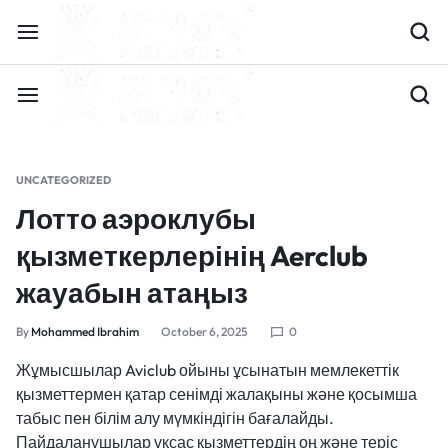
UNCATEGORIZED
Лотто аэроклубы
қызметкерлерінің Aerclub
жауабын атаңыз
By
Mohammed Ibrahim
October 6, 2025
0
Жұмысшылар Aviclub ойыны ұсынатын мемлекеттік
қызметтермен қатар сенімді жалақыны және қосымша
табыс пен білім алу мүмкіндігін бағалайды.
Пайдаланушылар ұқсас қызметтердің оң және теріс