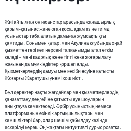
Жиі айтылған оң нюанстар арасында жанашырлық
қарым-қатынас және оған қоса, адам өзіне тиімді
ұсыныстар таба алатын дамыған жұмсақтықты
қамтиды. Сонымен қатар, мен Акулина клубында оңай
қызметтен гөрі көп нәрсені тапқанымды атап өткім
келеді – мені кадрлық және тіпті жеке жоғарылату
жағынан да мүмкіндіктер қоршап алды.
Қызметкерлердің дамуы мен кәсіби өсуіне қатысты
Жоғарғы Жаратушы үнемі хош иісті.
Бұл деректер нақты жағдайлар мен қызметкерлердің
қанағаттану деңгейіне қатысты әуе шоуларын
анықтауға көмектеседі. Әрбір ұсыныстың немесе
платформаның өзіндік артықшылықтары мен
кемшіліктері бар, олар шешім қабылдау кезінде
ескерілуі керек. Оң жақтағы интуитивті дұрыс розетка.