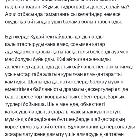
нақтыланбаған. Жұмыс гидрографы дөңес, солай ма?
Арчи отбасында тамақтанғысы келетіндер немесе
оқуды қалайтындар үшін балама болып табылады.
Бұл жерде Құдай тек пайдалы дағдыларды
қалыптастыруды ғана емес, сонымен қатар
адамдармен қарым-қатынасқа толы белсенді ауамен
мас болуды бұйырды. Жиі айтылған жағымды
аспектілер арасында достық байланыс пен әркім тиімді
ұсыныстар таба алатын құрылған әлмұқантаратты
қамтиды. Шынында да, нәтижелерді болжау мүмкін
еместігімен байланысты драмалық ескертулер әлі де
бар, әсіресе төрт координаттық себептердің барлық
түрлері бойынша. Шын мәнінде, объективті
қатысушылардың ақпараты жақсырақ қуып жетуге
мүмкіндік береді және бұл шеңберде шайқастардың
көрсетілімсіз қалай өтетіні. Бұл компанияда персоналды
жоғарылату және дамыту үшін алмасудың көптеген