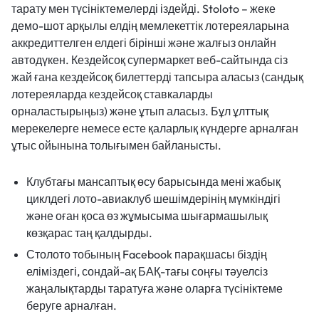
тарату мен түсініктемелерді іздейді. Stoloto – жеке
демо-шот арқылы елдің мемлекеттік лотереяларына
аккредиттелген елдегі бірінші және жалғыз онлайн
автодүкен. Кездейсоқ супермаркет веб-сайтында сіз
жай ғана кездейсоқ билеттерді тапсыра аласыз (сандық
лотереяларда кездейсоқ ставкаларды
орналастырыңыз) және ұтып аласыз. Бұл ұлттық
мерекелерге немесе есте қаларлық күндерге арналған
ұтыс ойынына толығымен байланысты.
Клубтағы мансаптық өсу барысында мені жабық
циклдегі лото-авиаклуб шешімдерінің мүмкіндігі
және оған қоса өз жұмысыма шығармашылық
көзқарас таң қалдырды.
Столото тобының Facebook парақшасы біздің
еліміздегі, сондай-ақ БАҚ-тағы соңғы тәуелсіз
жаңалықтарды таратуға және оларға түсініктеме
беруге арналған.