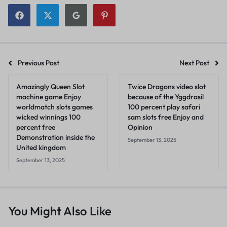
Previous Post
Next Post
Amazingly Queen Slot
Twice Dragons video slot
machine game Enjoy
because of the Yggdrasil
worldmatch slots games
100 percent play safari
wicked winnings 100
sam slots free Enjoy and
percent free
Opinion
Demonstration inside the
September 13, 2025
United kingdom
September 13, 2025
You Might Also Like