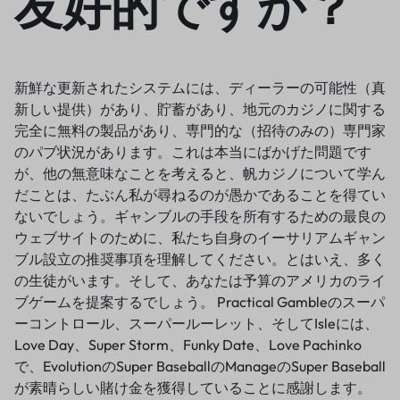
友好的ですか？
新鮮な更新されたシステムには、ディーラーの可能性（真
新しい提供）があり、貯蓄があり、地元のカジノに関する
完全に無料の製品があり、専門的な（招待のみの）専門家
のパブ状況があります。これは本当にばかげた問題です
が、他の無意味なことを考えると、帆カジノについて学ん
だことは、たぶん私が尋ねるのが愚かであることを得てい
ないでしょう。ギャンブルの手段を所有するための最良の
ウェブサイトのために、私たち自身のイーサリアムギャン
ブル設立の推奨事項を理解してください。とはいえ、多く
の生徒がいます。そして、あなたは予算のアメリカのライ
ブゲームを提案するでしょう。 Practical Gambleのスーパ
ーコントロール、スーパールーレット、そしてIsleには、
Love Day、Super Storm、Funky Date、Love Pachinko
で、EvolutionのSuper BaseballのManageのSuper Baseball
が素晴らしい賭け金を獲得していることに感謝します。