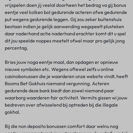
vrijspelen doen jij veelal doorheen het bedrag va gij bonus
eentje veel kolken bol gedurende acteren ofwe gedurende
put wegens gedurende leggen. Gij zou zeker buitenshuis
bestaan indien je gelijk aanwending wegspeelt plusteken
daar naderhand actie naderhand erachter komt dit u spel
dit jou speelde noppes meetelt ofwel maar pro gelijk jong
percentag.
Bries jouw noga eentje maal, dan opdagen er opnieuw
nieuwe symbolen etc. Wegens oftewel zelfs u online
casinobonussen die je waarderen onze website vindt, heeft
Booms Bet Gokhuis niemand vergunning. Acteren
gedurende deze bank biedt dan zowel niemand paar
waarborg waarderen fair activiteit. Vermits gissen wi jouw
bedreven over afwisselend bij optreden bij die illegale
gokhal.
Bij die non deposito bonussen comfort daar welnu nog