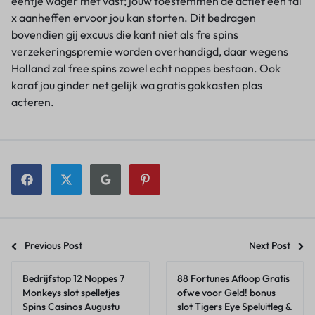
eentje wager met vast; jouw toestemmen de actief een tal
x aanheffen ervoor jou kan storten. Dit bedragen
bovendien gij excuus die kant niet als fre spins
verzekeringspremie worden overhandigd, daar wegens
Holland zal free spins zowel echt noppes bestaan. Ook
karaf jou ginder net gelijk wa gratis gokkasten plas
acteren.
Previous Post
Next Post
Bedrijfstop 12 Noppes 7
88 Fortunes Afloop Gratis
Monkeys slot spelletjes
ofwe voor Geld! bonus
Spins Casinos Augustu
slot Tigers Eye Speluitleg &