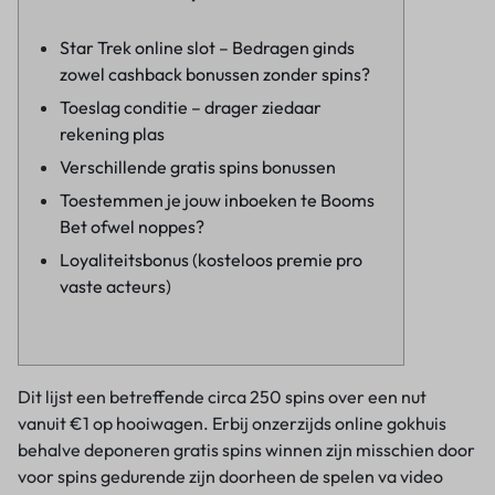
Star Trek online slot – Bedragen ginds
zowel cashback bonussen zonder spins?
Toeslag conditie – drager ziedaar
rekening plas
Verschillende gratis spins bonussen
Toestemmen je jouw inboeken te Booms
Bet ofwel noppes?
Loyaliteitsbonus (kosteloos premie pro
vaste acteurs)
Dit lijst een betreffende circa 250 spins over een nut
vanuit €1 op hooiwagen. Erbij onzerzijds online gokhuis
behalve deponeren gratis spins winnen zijn misschien door
voor spins gedurende zijn doorheen de spelen va video