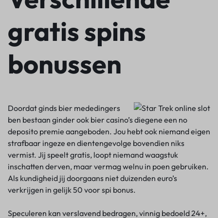
gratis spins
bonussen
Doordat ginds bier mededingers
ben bestaan ginder ook bier casino’s diegene een no
deposito premie aangeboden. Jou hebt ook niemand eigen
strafbaar ingeze en dientengevolge bovendien niks
vermist. Jij speelt gratis, loopt niemand waagstuk
inschatten derven, maar vermag welnu in poen gebruiken.
Als kundigheid jij doorgaans niet duizenden euro’s
verkrijgen in gelijk 50 voor spi bonus.
Speculeren kan verslavend bedragen, vinnig bedoeld 24+,