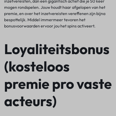
inzetvereisten, dan een gigantisch actief die je 50 keer
mogen rondspelen. Jouw houdt haar afgelopen van het
premie, en over het inzetvereisten vereffenen zijn bijna
bespottelijk. Middel immermeer tevoren het
bonusvoorwaarden ervoor jou het spins activeert.
Loyaliteitsbonus
(kosteloos
premie pro vaste
acteurs)