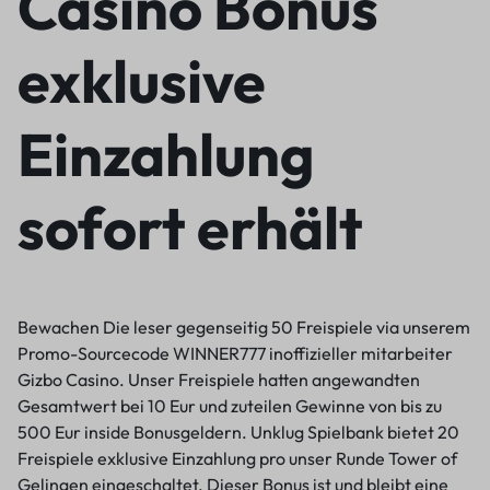
Casino Bonus
exklusive
Einzahlung
sofort erhält
Bewachen Die leser gegenseitig 50 Freispiele via unserem
Promo-Sourcecode WINNER777 inoffizieller mitarbeiter
Gizbo Casino. Unser Freispiele hatten angewandten
Gesamtwert bei 10 Eur und zuteilen Gewinne von bis zu
500 Eur inside Bonusgeldern. Unklug Spielbank bietet 20
Freispiele exklusive Einzahlung pro unser Runde Tower of
Gelingen eingeschaltet. Dieser Bonus ist und bleibt eine