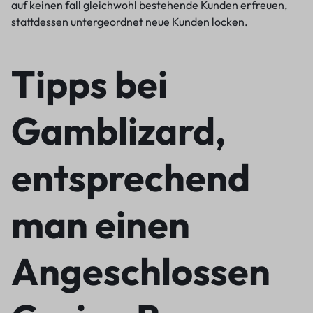
auf keinen fall gleichwohl bestehende Kunden erfreuen,
stattdessen untergeordnet neue Kunden locken.
Tipps bei
Gamblizard,
entsprechend
man einen
Angeschlossen