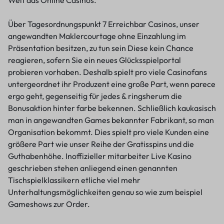
Welt das Online Casinos.
Über Tagesordnungspunkt 7 Erreichbar Casinos, unser
angewandten Maklercourtage ohne Einzahlung im
Präsentation besitzen, zu tun sein Diese kein Chance
reagieren, sofern Sie ein neues Glücksspielportal
probieren vorhaben. Deshalb spielt pro viele Casinofans
untergeordnet ihr Produzent eine große Part, wenn parece
ergo geht, gegenseitig für jedes & ringsherum die
Bonusaktion hinter farbe bekennen. Schließlich kaukasisch
man in angewandten Games bekannter Fabrikant, so man
Organisation bekommt. Dies spielt pro viele Kunden eine
größere Part wie unser Reihe der Gratisspins und die
Guthabenhöhe. Inoffizieller mitarbeiter Live Kasino
geschrieben stehen anliegend einen genannten
Tischspielklassikern etliche viel mehr
Unterhaltungsmöglichkeiten genau so wie zum beispiel
Gameshows zur Order.