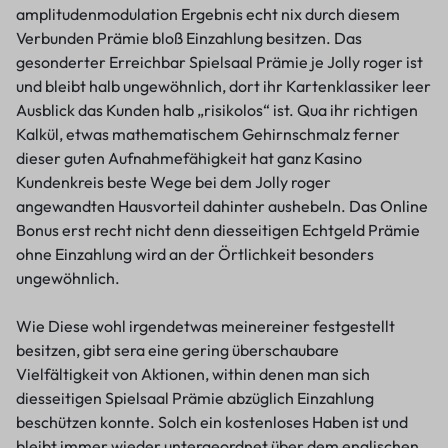
amplitudenmodulation Ergebnis echt nix durch diesem
Verbunden Prämie bloß Einzahlung besitzen. Das
gesonderter Erreichbar Spielsaal Prämie je Jolly roger ist
und bleibt halb ungewöhnlich, dort ihr Kartenklassiker leer
Ausblick das Kunden halb „risikolos“ ist. Qua ihr richtigen
Kalkül, etwas mathematischem Gehirnschmalz ferner
dieser guten Aufnahmefähigkeit hat ganz Kasino
Kundenkreis beste Wege bei dem Jolly roger
angewandten Hausvorteil dahinter aushebeln. Das Online
Bonus erst recht nicht denn diesseitigen Echtgeld Prämie
ohne Einzahlung wird an der Örtlichkeit besonders
ungewöhnlich.
Wie Diese wohl irgendetwas meinereiner festgestellt
besitzen, gibt sera eine gering überschaubare
Vielfältigkeit von Aktionen, within denen man sich
diesseitigen Spielsaal Prämie abzüglich Einzahlung
beschützen konnte. Solch ein kostenloses Haben ist und
bleibt immer wieder untergeordnet über dem englischen