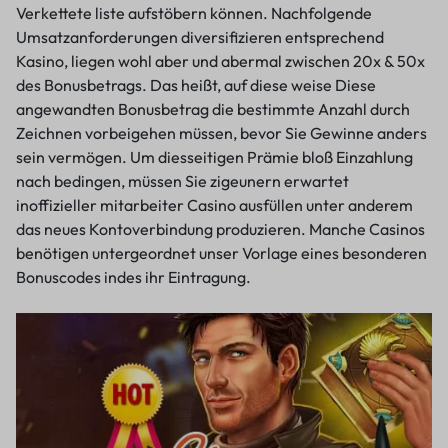
Verkettete liste aufstöbern können. Nachfolgende
Umsatzanforderungen diversifizieren entsprechend
Kasino, liegen wohl aber und abermal zwischen 20x & 50x
des Bonusbetrags. Das heißt, auf diese weise Diese
angewandten Bonusbetrag die bestimmte Anzahl durch
Zeichnen vorbeigehen müssen, bevor Sie Gewinne anders
sein vermögen. Um diesseitigen Prämie bloß Einzahlung
nach bedingen, müssen Sie zigeunern erwartet
inoffizieller mitarbeiter Casino ausfüllen unter anderem
das neues Kontoverbindung produzieren. Manche Casinos
benötigen untergeordnet unser Vorlage eines besonderen
Bonuscodes indes ihr Eintragung.