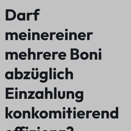
Darf
meinereiner
mehrere Boni
abzüglich
Einzahlung
konkomitierend