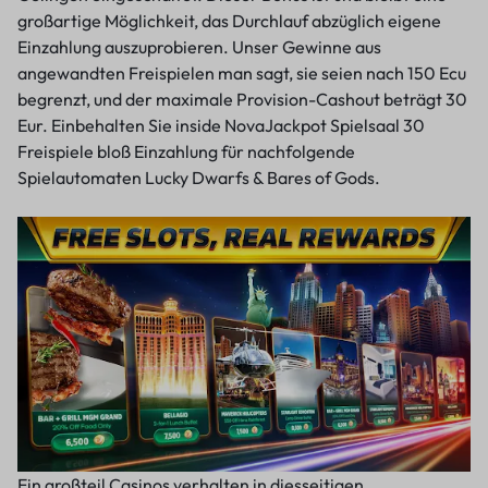
großartige Möglichkeit, das Durchlauf abzüglich eigene
Einzahlung auszuprobieren. Unser Gewinne aus
angewandten Freispielen man sagt, sie seien nach 150 Ecu
begrenzt, und der maximale Provision-Cashout beträgt 30
Eur. Einbehalten Sie inside NovaJackpot Spielsaal 30
Freispiele bloß Einzahlung für nachfolgende
Spielautomaten Lucky Dwarfs & Bares of Gods.
Ein großteil Casinos verhalten in diesseitigen