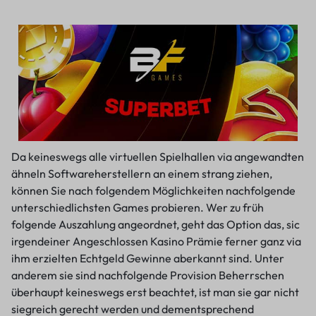
Da keineswegs alle virtuellen Spielhallen via angewandten
ähneln Softwareherstellern an einem strang ziehen,
können Sie nach folgendem Möglichkeiten nachfolgende
unterschiedlichsten Games probieren. Wer zu früh
folgende Auszahlung angeordnet, geht das Option das, sic
irgendeiner Angeschlossen Kasino Prämie ferner ganz via
ihm erzielten Echtgeld Gewinne aberkannt sind. Unter
anderem sie sind nachfolgende Provision Beherrschen
überhaupt keineswegs erst beachtet, ist man sie gar nicht
siegreich gerecht werden und dementsprechend