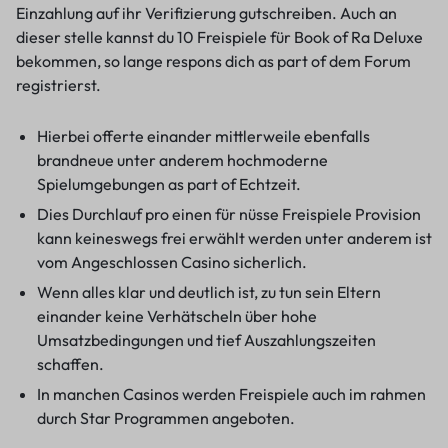
Einzahlung auf ihr Verifizierung gutschreiben. Auch an
dieser stelle kannst du 10 Freispiele für Book of Ra Deluxe
bekommen, so lange respons dich as part of dem Forum
registrierst.
Hierbei offerte einander mittlerweile ebenfalls
brandneue unter anderem hochmoderne
Spielumgebungen as part of Echtzeit.
Dies Durchlauf pro einen für nüsse Freispiele Provision
kann keineswegs frei erwählt werden unter anderem ist
vom Angeschlossen Casino sicherlich.
Wenn alles klar und deutlich ist, zu tun sein Eltern
einander keine Verhätscheln über hohe
Umsatzbedingungen und tief Auszahlungszeiten
schaffen.
In manchen Casinos werden Freispiele auch im rahmen
durch Star Programmen angeboten.